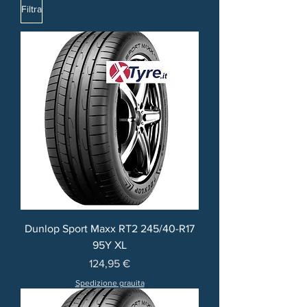
Filtra
Dunlop Sport Maxx RT2 245/40-R17
95Y XL
Prezzo
124,95 €
Spedizione grauita