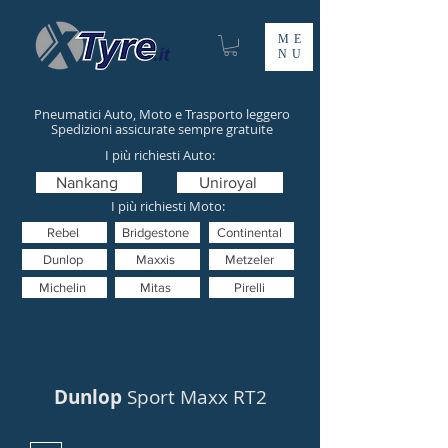
ME
NU
Pneumatici Auto, Moto e Trasporto leggero
Spedizioni assicurate sempre gratuite
I più richiesti Auto:
Nankang
Uniroyal
I più richiesti Moto:
Rebel
Bridgestone
Continental
Dunlop
Maxxis
Metzeler
Michelin
Mitas
Pirelli
Dunlop
Sport Maxx RT2