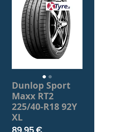
Dunlop Sport
Maxx RT2
225/40-R18 92Y
XL
Prezzo
89,95 €