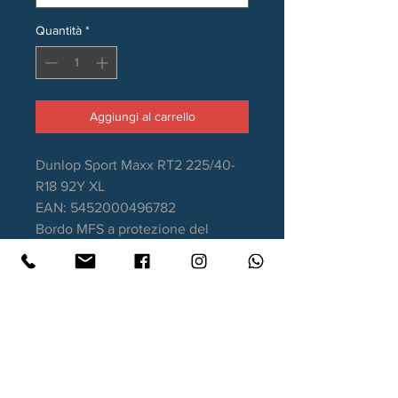
Quantità
*
Aggiungi al carrello
Dunlop Sport Maxx RT2 225/40-
R18 92Y XL
EAN: 5452000496782
Bordo MFS a protezione del
cerchio
Stagione: Estivo
Aderenza sul bagnato: A
Consumo carburante: C
Rumorosità da rotolamento: 71dB
Garanzia DOT recente