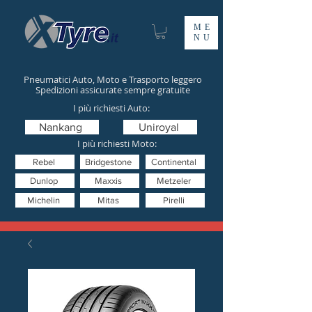
ME
NU
Pneumatici Auto, Moto e Trasporto leggero
Spedizioni assicurate sempre gratuite
I più richiesti Auto:
Nankang
Uniroyal
I più richiesti Moto:
Rebel
Bridgestone
Continental
Dunlop
Maxxis
Metzeler
Michelin
Mitas
Pirelli