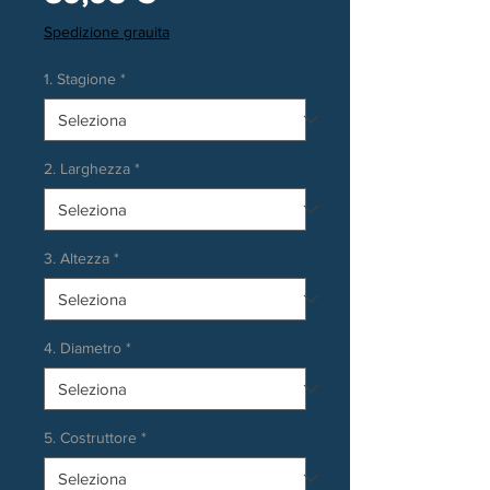
Spedizione grauita
1. Stagione
*
2. Larghezza
*
3. Altezza
*
4. Diametro
*
5. Costruttore
*