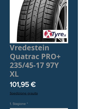
Vredestein
Quatrac PRO+
235/45-17 97Y
XL
Prezzo
101,95 €
Spedizione grauita
1. Stagione
*