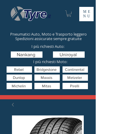
ME
NU
Pneumatici Auto, Moto e Trasporto leggero
Spedizioni assicurate sempre gratuite
I più richiesti Auto:
Nankang
Uniroyal
I più richiesti Moto:
Rebel
Bridgestone
Continental
Dunlop
Maxxis
Metzeler
Michelin
Mitas
Pirelli