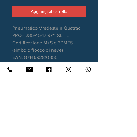
Aggiungi al carrello
Pneumatico Vredestein Quatrac
PRO+ 235/45-17 97Y XL TL
Certificazione M+S e 3PMFS
(simbolo fiocco di neve)
EAN: 8714692810855
Stagione: 4 Stagioni
Aderenza sul bagnato: B
Consumo carburante: C
Rumorosità da rotolamento: 72dB
Garanzia DOT recente.
Contatti
Xtyre.it