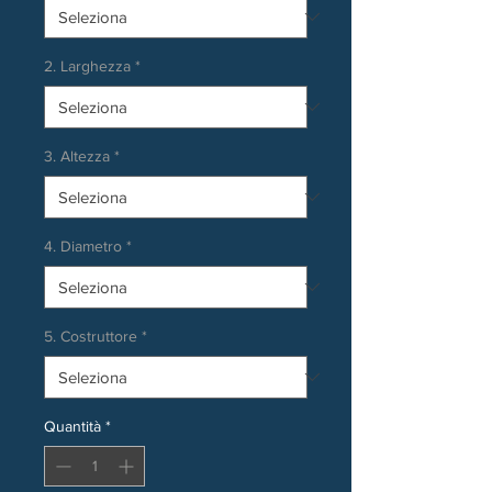
2. Larghezza
*
3. Altezza
*
4. Diametro
*
5. Costruttore
*
Quantità
*