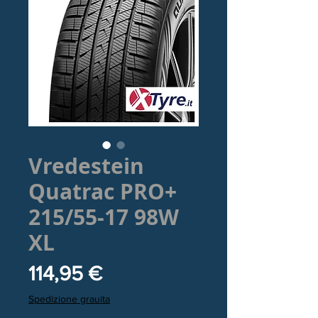
Vredestein
Quatrac PRO+
215/55-17 98W
XL
Prezzo
114,95 €
Spedizione grauita