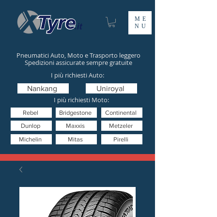
ME
NU
Pneumatici Auto, Moto e Trasporto leggero
Spedizioni assicurate sempre gratuite
I più richiesti Auto:
Nankang
Uniroyal
I più richiesti Moto:
Rebel
Bridgestone
Continental
Dunlop
Maxxis
Metzeler
Michelin
Mitas
Pirelli