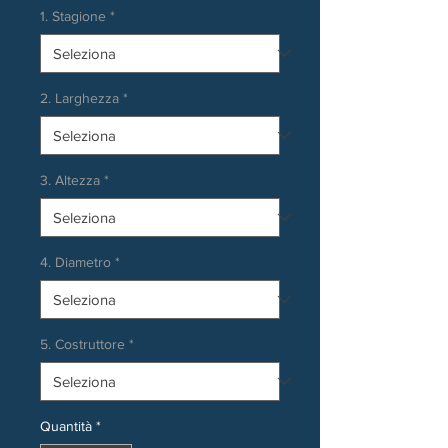
1. Stagione
*
2. Larghezza
*
3. Altezza
*
4. Diametro
*
5. Costruttore
*
Quantità
*