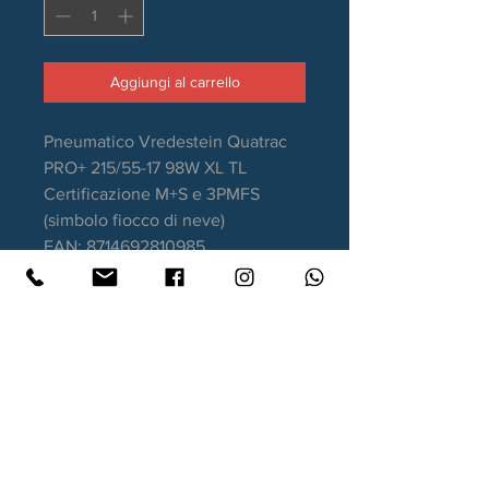
Aggiungi al carrello
Pneumatico Vredestein Quatrac
PRO+ 215/55-17 98W XL TL
Certificazione M+S e 3PMFS
(simbolo fiocco di neve)
EAN: 8714692810985
Stagione: 4 Stagioni
Aderenza sul bagnato: B
Consumo carburante: C
Rumorosità da rotolamento: 72dB
Garanzia DOT recente.