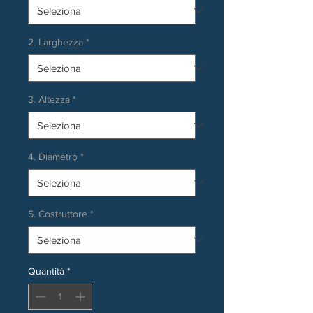
2. Larghezza
*
3. Altezza
*
4. Diametro
*
5. Costruttore
*
Quantità
*