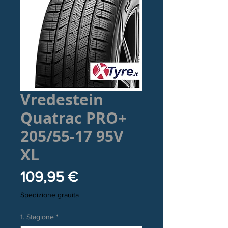
Vredestein
Quatrac PRO+
205/55-17 95V
XL
Prezzo
109,95 €
Spedizione grauita
1. Stagione
*