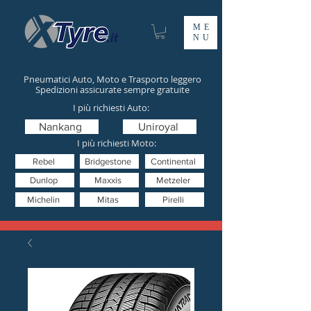
ME
NU
Pneumatici Auto, Moto e Trasporto leggero
Spedizioni assicurate sempre gratuite
I più richiesti Auto:
Nankang
Uniroyal
I più richiesti Moto:
Rebel
Bridgestone
Continental
Dunlop
Maxxis
Metzeler
Michelin
Mitas
Pirelli