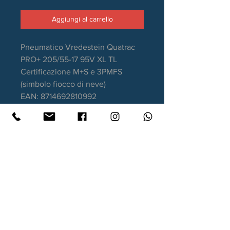
Aggiungi al carrello
Pneumatico Vredestein Quatrac
PRO+ 205/55-17 95V XL TL
Certificazione M+S e 3PMFS
(simbolo fiocco di neve)
EAN: 8714692810992
Stagione: 4 Stagioni
Aderenza sul bagnato: B
Consumo carburante: C
Rumorosità da rotolamento: 72dB
Garanzia DOT recente.
Contatti
Xtyre.it