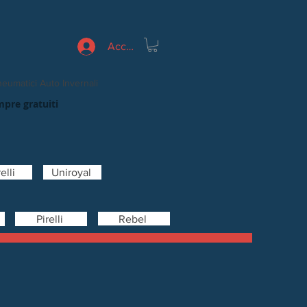
Accedi
eumatici Auto Invernali
mpre gratuiti
elli
Uniroyal
Rebel
Pirelli