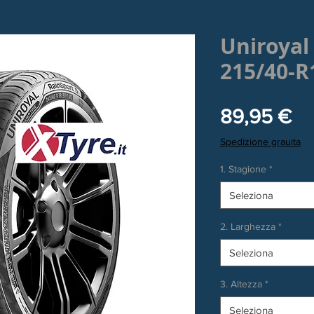
Uniroyal
215/40-R
Pr
89,95 €
Spedizione grauita
1. Stagione
*
Seleziona
2. Larghezza
*
Seleziona
3. Altezza
*
Seleziona