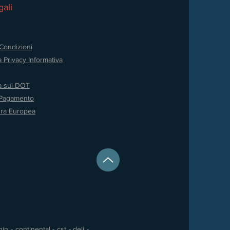
ali
Condizioni
a Privacy
Informativa
va sui DOT
 Pagamento
ura Europea
 - continental - cst - deli -