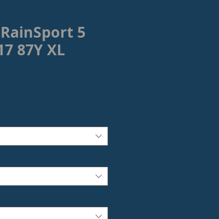
 RainSport 5
17 87Y XL
ezzo