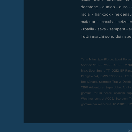
deestone - dunlop - duro - e
radial - hankook - heidenau -
matador - maxxis - metzeler 
- rotalla - sava - semperit - 
Tutti i marchi sono dei rispet
Tags Mitas SportForce, Sport Force 
Sportec M9 RR M9RR K3 RR, M7RR, M
Max, SportSmart TT, D212 GP Racer,
Panigale V4, BMW S1000RR, GS 12
RoadAttack, Scorpion Trail 2, Diabl
1290 Adventure, Superduke, Aprilia 
gomma, forum, pareri, opinioni, sup
Weather control A005, Scorpion T
gomme per macchina, R1250RT, 
Xt