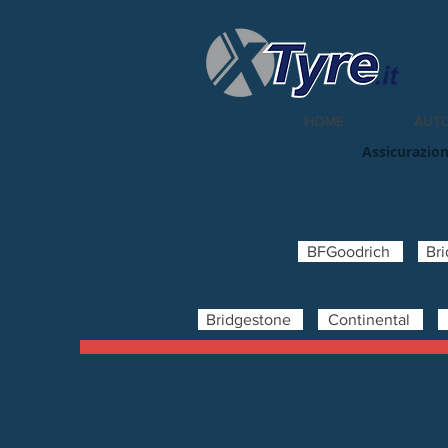
HOME
AUT
Assicurazion
BFGoodrich
Br
Bridgestone
Continental