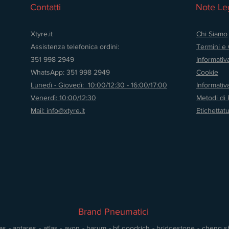
Contatti
Note Leg
Xtyre.it
Chi Siamo
Assistenza telefonica ordini:
Termini e 
351 998 2949
Informativ
WhatsApp: 351 998 2949
Cookie
Lunedì - Giovedì: 10:00/12:30 - 16:00/17:00
Informati
Venerdì: 10:00/12:30
Metodi di
Mail: info@xtyre.it
Etichettat
Brand Pneumatici
s - antares - atlas - avon - barum - bf goodrich - bridgestone - cheng shin