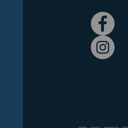
anlas - avon - advance - anla