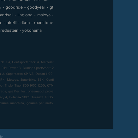
al - goodride - goodyear - gt
andsail - linglong - maloya -
- pirelli - riken - roadstone
 - vredestein - yokohama
ck 2 4, Contisportattack 4, Metzeler
Pilot Power 3, Dunlop SportSmart 2
sa 2, Supercorsa SP V3, Ducati 1199,
K, Motogp, Superbike, SBK, Conti
reet Triple, Tiger 800 900 1200, KTM
a, qualifier, test pneumatici, prova
imacy 4, Potenza S001, Turanza T005,
, gomme macchina, gomme per moto,
le.