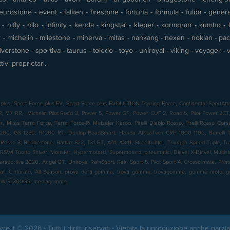
urostone - event - falken - firestone - fortuna - formula - fulda - gener
 hifly - hilo - infinity - kenda - kingstar - kleber - kormoran - kumho - l
- michelin - milestone - minerva - mitas - nankang - nexen - nokian - pace 
silverstone - sportiva - taurus - toledo - toyo - uniroyal - viking - voyager
tivi proprietari.
plus, Sport Force plus EV, Sport Force plus EVOLUTION Touring Force, Continental SportAtta
7 RR, Michelin Pilot Road 2, Power 5, Power GP, Power CUP 2, Road 5, Pilot Power 2CT, 
 Mitas Terra Force, Terra Force-R, Metzeler Karoo, Pirelli Diablo Rosso, Pirelli Rosso Cor
00, GS 1250, R1200 RT, Dunlop RoadSmart, Honda AfricaTwin CRF 1000 1100, Benelli TR
o Rosso 3, Bridgestone Battlax S22, T31 GT, A41, AX41, Streetfighter, Triumph Speed Triple, T
RSV4 Tuono Shiver, Monster, Hypermotard, Supermotard, pneumatici, Diavel X-Diavel, Multistrad
ersportive 2020, Angel GT, Uniroyal RainSport, Rain Sport 5, Pilot Sport 4, Crossclimate, Pr
rail. Cinturato, All Season, prova della gomma, trova gomme, trovagomme, gomme moto
BMW R1300GS, mediagomme
yre.it © 2026 - Tutti i diritti riservati - Vietata la riproduzione anche parzia