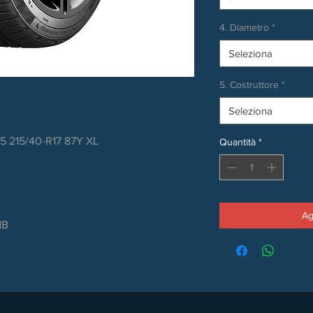
4. Diametro
*
Seleziona
5. Costruttore
*
Seleziona
 5 215/40-R17 87Y XL
Quantità
*
Ag
dB