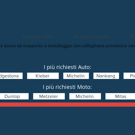
O
Pneumatici Moto
Richiedi Preventivo
Pn
e danni da trasporto e imballaggio con cellophane protettivo se
I più richiesti Auto:
idgestone
Kleber
Michelin
Nankang
Pir
I più richiesti Moto:
Dunlop
Metzeler
Michelin
Mitas