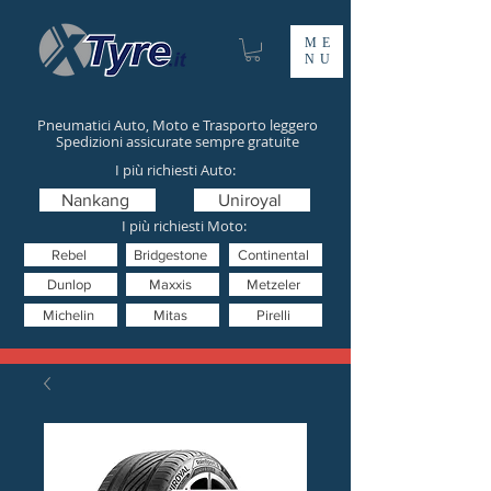
ME
NU
Pneumatici Auto, Moto e Trasporto leggero
Spedizioni assicurate sempre gratuite
I più richiesti Auto:
Nankang
Uniroyal
I più richiesti Moto:
Rebel
Bridgestone
Continental
Dunlop
Maxxis
Metzeler
Michelin
Mitas
Pirelli