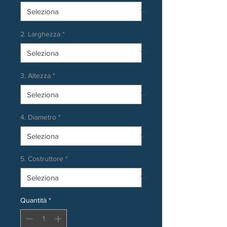
2. Larghezza
*
3. Altezza
*
4. Diametro
*
5. Costruttore
*
Quantità
*