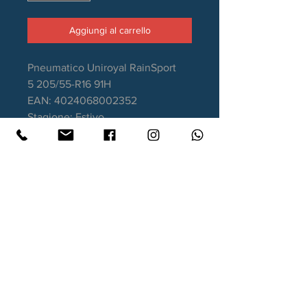
Aggiungi al carrello
Pneumatico Uniroyal RainSport
5 205/55-R16 91H
EAN: 4024068002352
Stagione: Estivo
Aderenza sul bagnato: A
Consumo carburante: C
Rumorosità da rotolamento: 71dB
Garanzia DOT2022 o più recente
Contatti
Xtyre.it
Assistenza telefonica ordini:
351 998 2949