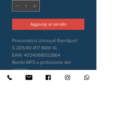
Aggiungi al carrello
Pneumatico Uniroyal RainSport
5 205/40-R17 84W XL
EAN: 4024068002864
Bordo MFS a protezione del
cerchio
Stagione: Estivo
Aderenza sul bagnato: A
Consumo carburante: C
Rumorosità da rotolamento: 72dB
Garanzia DOT recente