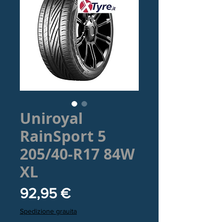
Uniroyal
RainSport 5
205/40-R17 84W
XL
Prezzo
92,95 €
Spedizione grauita