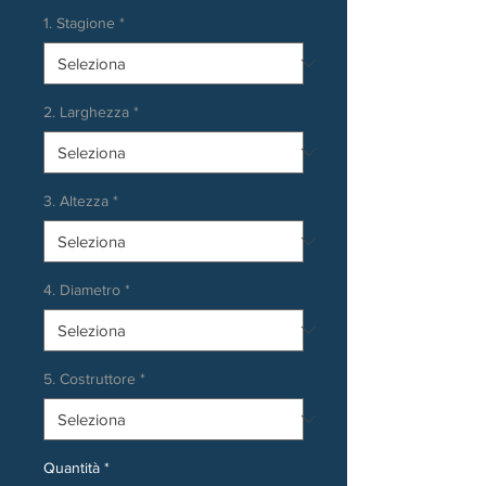
1. Stagione
*
2. Larghezza
*
3. Altezza
*
4. Diametro
*
5. Costruttore
*
Quantità
*