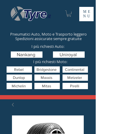
ME
NU
Pneumatici Auto, Moto e Trasporto leggero
Spedizioni assicurate sempre gratuite
I più richiesti Auto:
Nankang
Uniroyal
I più richiesti Moto:
Rebel
Bridgestone
Continental
Dunlop
Maxxis
Metzeler
Michelin
Mitas
Pirelli