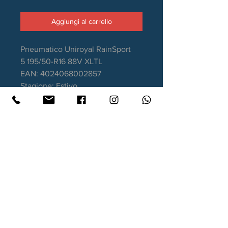
Aggiungi al carrello
Pneumatico Uniroyal RainSport
5 195/50-R16 88V XLTL
EAN: 4024068002857
Stagione: Estivo
Aderenza sul bagnato: A
Consumo carburante: C
Rumorosità da rotolamento: 72dB
Garanzia DOT recente
Contatti
Xtyre.it
Assistenza telefonica ordini:
351 998 2949