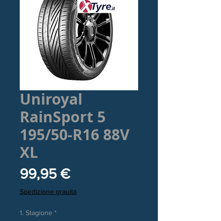
Uniroyal
RainSport 5
195/50-R16 88V
XL
Prezzo
99,95 €
Spedizione grauita
1. Stagione
*