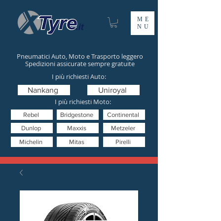
ME
NU
Pneumatici Auto, Moto e Trasporto leggero
Spedizioni assicurate sempre gratuite
I più richiesti Auto:
Nankang
Uniroyal
I più richiesti Moto:
Rebel
Bridgestone
Continental
Dunlop
Maxxis
Metzeler
Michelin
Mitas
Pirelli