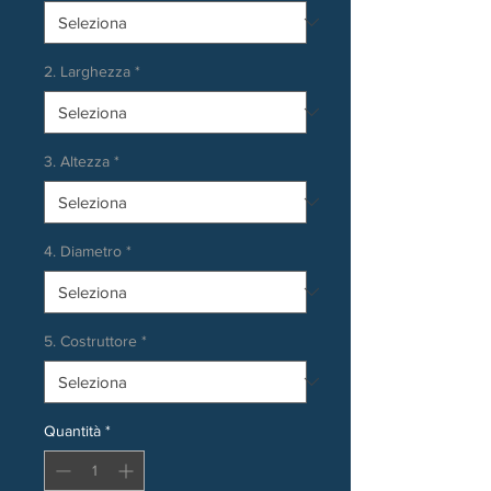
2. Larghezza
*
3. Altezza
*
4. Diametro
*
5. Costruttore
*
Quantità
*