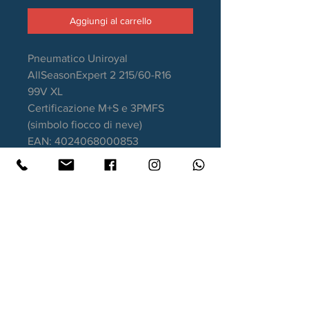
Aggiungi al carrello
Pneumatico Uniroyal
AllSeasonExpert 2 215/60-R16
99V XL
Certificazione M+S e 3PMFS
(simbolo fiocco di neve)
EAN: 4024068000853
Stagione: 4 Stagioni
Aderenza sul bagnato: C
Consumo carburante: D
Rumorosità da rotolamento: 72dB
Garanzia DOT recente.
Contatti