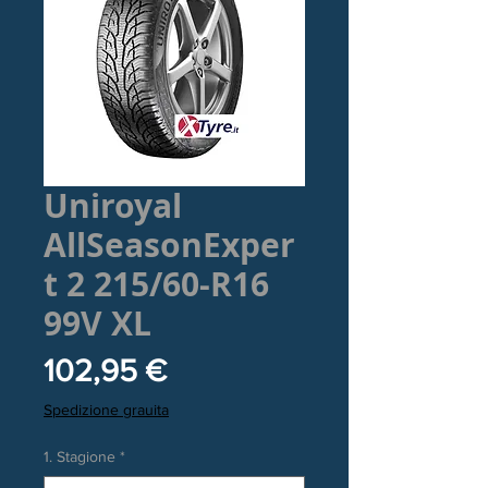
Uniroyal
AllSeasonExper
t 2 215/60-R16
99V XL
Prezzo
102,95 €
Spedizione grauita
1. Stagione
*