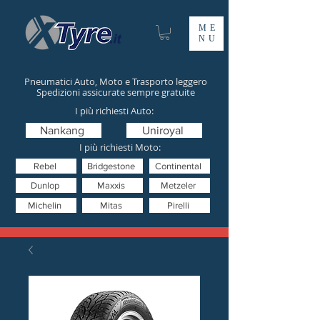
ME
NU
Pneumatici Auto, Moto e Trasporto leggero
Spedizioni assicurate sempre gratuite
I più richiesti Auto:
Nankang
Uniroyal
I più richiesti Moto:
Rebel
Bridgestone
Continental
Dunlop
Maxxis
Metzeler
Michelin
Mitas
Pirelli