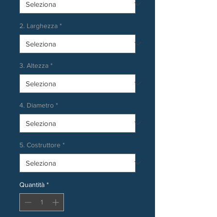
2. Larghezza
*
3. Altezza
*
4. Diametro
*
5. Costruttore
*
Quantità
*