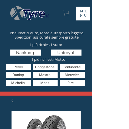
ME
NU
Pneumatici Auto, Moto e Trasporto leggero
Spedizioni assicurate sempre gratuite
I più richiesti Auto:
Nankang
Uniroyal
I più richiesti Moto:
Rebel
Bridgestone
Continental
Dunlop
Maxxis
Metzeler
Michelin
Mitas
Pirelli