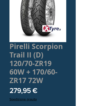
Pirelli Scorpion
Trail II (D)
120/70-ZR19
60W + 170/60-
ZR17 72W
Prezzo
279,95 €
Spedizione grauita