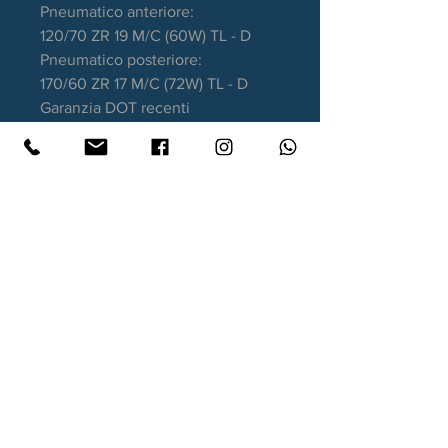
Pneumatico anteriore:
120/70 ZR 19 M/C (60W) TL - D
Pneumatico posteriore:
170/60 ZR 17 M/C (72W) TL - D
Garanzia DOT recenti
Contatti
Xtyre.it
Assistenza telefonica ordini:
351 998 2949
WhatsApp:
351 998 2949
Lunedì - Giovedì: 10:00/12:30 - 16:00/17:00
Venerdì: 10:00/12:30