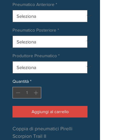
Pneumatico Anteriore
*
Pneumatico Posteriore
*
Produttore Pneumatico
*
Quantità
*
Aggiungi al carrello
Coppia di pneumatici Pirelli
Scorpion Trail II