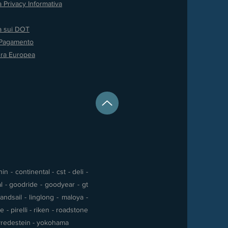
a Privacy
Informativa
va sui DOT
 Pagamento
ura Europea
 - continental - cst - deli -
al - goodride - goodyear - gt
andsail - linglong - maloya -
- pirelli - riken - roadstone
 - vredestein - yokohama