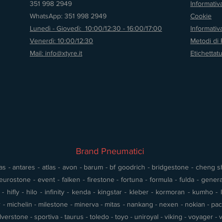
351 998 2949
Informativ
WhatsApp: 351 998 2949
Cookie
Lunedì - Giovedì: 10:00/12:30 - 16:00/17:00
Informati
Venerdì: 10:00/12:30
Metodi di
Mail: info@xtyre.it
Etichettat
Brand Pneumatici
s - antares - atlas - avon - barum - bf goodrich - bridgestone - cheng shin
urostone - event - falken - firestone - fortuna - formula - fulda - gener
 hifly - hilo - infinity - kenda - kingstar - kleber - kormoran - kumho - l
- michelin - milestone - minerva - mitas - nankang - nexen - nokian - pace 
silverstone - sportiva - taurus - toledo - toyo - uniroyal - viking - voyager