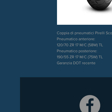
Coppia di pneumatici Pirelli Scor
Pneumatico anteriore:
120/70 ZR 17 M/C (58W) TL
Pneumatico posteriore:
190/55 ZR 17 M/C (75W) TL
Garanzia DOT recente