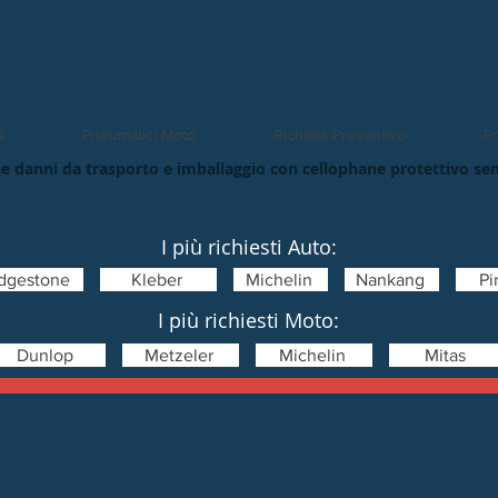
O
Pneumatici Moto
Richiedi Preventivo
Pn
e danni da trasporto e imballaggio con cellophane protettivo se
I più richiesti Auto:
idgestone
Kleber
Michelin
Nankang
Pir
I più richiesti Moto:
Dunlop
Metzeler
Michelin
Mitas