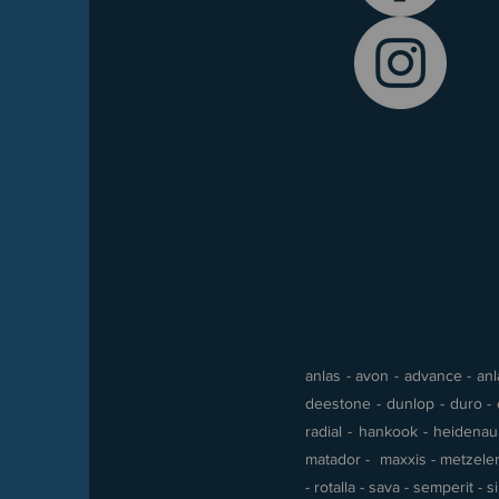
anlas - avon - advance - anla
deestone - dunlop - duro - e
radial - hankook - heidenau -
matador - maxxis - metzeler 
- rotalla - sava - semperit - 