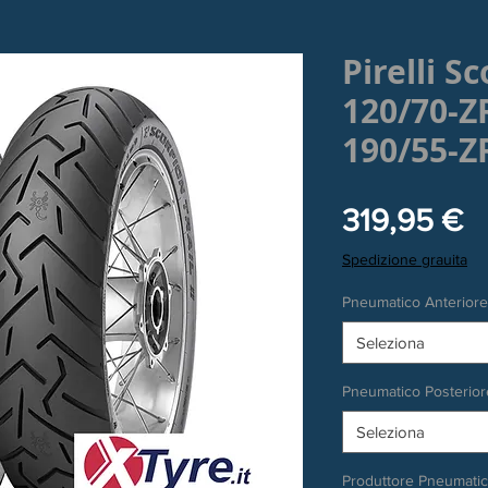
Pirelli Sc
120/70-Z
190/55-Z
P
319,95 €
Spedizione grauita
Pneumatico Anteriore
Seleziona
Pneumatico Posterior
Seleziona
Produttore Pneumati