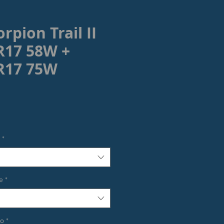
orpion Trail II
R17 58W +
R17 75W
rezzo
*
e
*
co
*