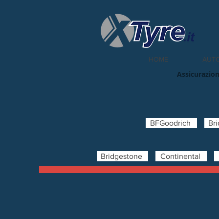
HOME
AUT
Assicurazion
BFGoodrich
Br
Bridgestone
Continental