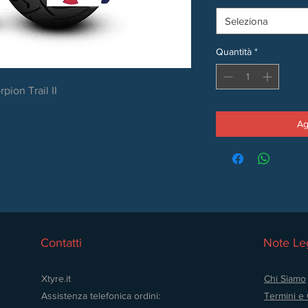
Seleziona
Quantità
*
pion Trail II
Ag
Contatti
Note Leg
Xtyre.it
Chi Siamo
Assistenza telefonica ordini:
Termini e 