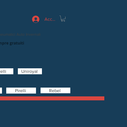
Accedi
eumatici Auto Invernali
mpre gratuiti
elli
Uniroyal
Rebel
Pirelli