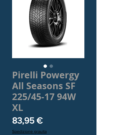
Pirelli Powergy
All Seasons SF
225/45-17 94W
XL
Prezzo
83,95 €
Spedizione grauita