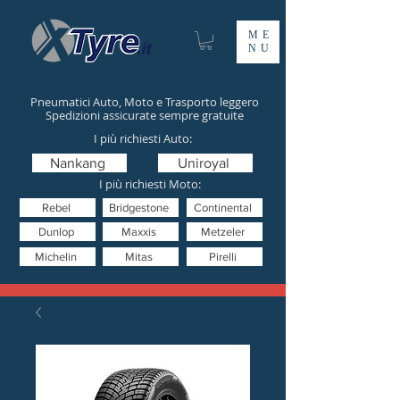
ME
NU
Pneumatici Auto, Moto e Trasporto leggero
Spedizioni assicurate sempre gratuite
I più richiesti Auto:
Nankang
Uniroyal
I più richiesti Moto:
Rebel
Bridgestone
Continental
Dunlop
Maxxis
Metzeler
Michelin
Mitas
Pirelli