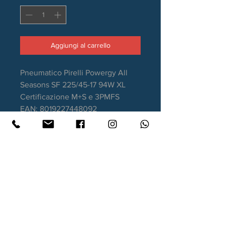
Aggiungi al carrello
Pneumatico Pirelli Powergy All
Seasons SF 225/45-17 94W XL
Certificazione M+S e 3PMFS
EAN: 8019227448092
Stagione: 4 Stagioni
Aderenza sul bagnato: B
Consumo carburante: C
Rumorosità da rotolamento: 69dB
Garanzia DOT recente.
Contatti