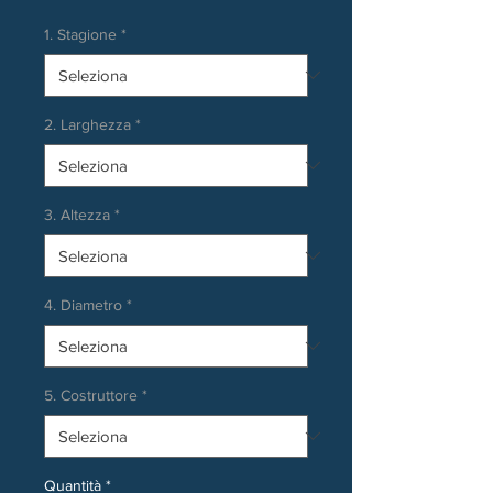
1. Stagione
*
2. Larghezza
*
3. Altezza
*
4. Diametro
*
5. Costruttore
*
Quantità
*