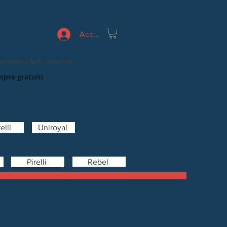
Accedi
eumatici Auto Invernali
mpre gratuiti
elli
Uniroyal
Rebel
Pirelli