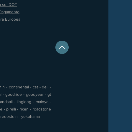
va sui DOT
 Pagamento
ura Europea
 - continental - cst - deli -
al - goodride - goodyear - gt
andsail - linglong - maloya -
- pirelli - riken - roadstone
 - vredestein - yokohama