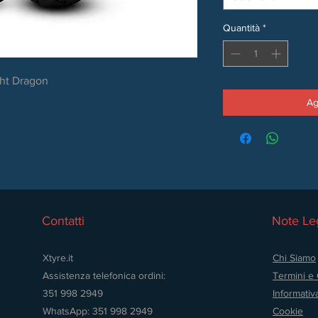
Quantità
*
ght Dragon
Ag
Contatti
Note Leg
Xtyre.it
Chi Siamo
Assistenza telefonica ordini:
Termini e 
351 998 2949
Informativ
WhatsApp: 351 998 2949
Cookie