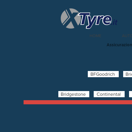
HOME
AUT
Assicurazion
BFGoodrich
Br
Bridgestone
Continental