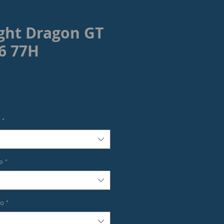
ight Dragon GT
6 77H
rezzo
*
e
*
co
*