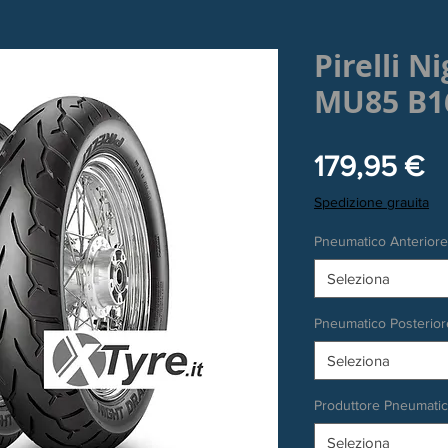
Pirelli N
MU85 B1
P
179,95 €
Spedizione grauita
Pneumatico Anteriore
Seleziona
Pneumatico Posterior
Seleziona
Produttore Pneumati
Seleziona