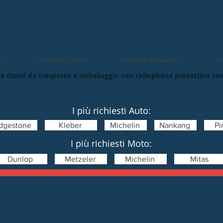
O
Pneumatici Moto
Richiedi Preventivo
Pn
e danni da trasporto e imballaggio con cellophane protettivo se
I più richiesti Auto:
idgestone
Kleber
Michelin
Nankang
Pir
I più richiesti Moto:
Dunlop
Metzeler
Michelin
Mitas