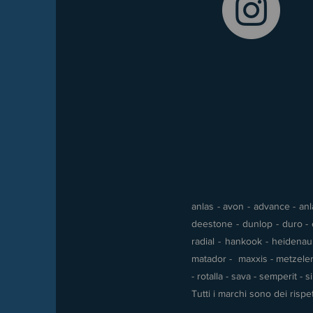
anlas - avon - advance - anla
deestone - dunlop - duro - e
radial - hankook - heidenau -
matador - maxxis - metzeler 
- rotalla - sava - semperit - 
Tutti i marchi sono dei rispet