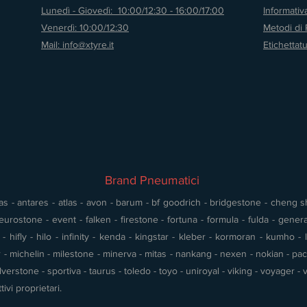
Lunedì - Giovedì: 10:00/12:30 - 16:00/17:00
Informati
Venerdì: 10:00/12:30
Metodi di
Mail: info@xtyre.it
Etichettat
Brand Pneumatici
s - antares - atlas - avon - barum - bf goodrich - bridgestone - cheng shin
urostone - event - falken - firestone - fortuna - formula - fulda - gener
 hifly - hilo - infinity - kenda - kingstar - kleber - kormoran - kumho - l
- michelin - milestone - minerva - mitas - nankang - nexen - nokian - pace 
silverstone - sportiva - taurus - toledo - toyo - uniroyal - viking - voyager
tivi proprietari.