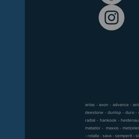
anlas - avon - advance - anla
deestone - dunlop - duro - e
radial - hankook - heidenau -
matador - maxxis - metzeler 
- rotalla - sava - semperit - 