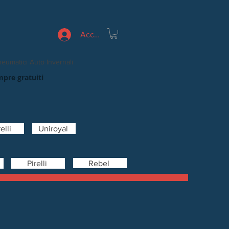
Accedi
eumatici Auto Invernali
mpre gratuiti
elli
Uniroyal
Rebel
Pirelli