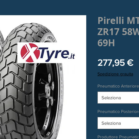
Pirelli M
ZR17 58W
69H
P
277,95 €
Spedizione grauita
Pneumatico Anteriore
Seleziona
Pneumatico Posterior
Seleziona
Produttore Pneumati