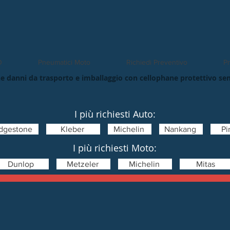
O
Pneumatici Moto
Richiedi Preventivo
Pn
e danni da trasporto e imballaggio con cellophane protettivo se
I più richiesti Auto:
idgestone
Kleber
Michelin
Nankang
Pir
I più richiesti Moto:
Dunlop
Metzeler
Michelin
Mitas