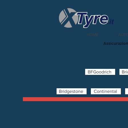
HOME
AUT
Assicurazion
BFGoodrich
Br
Bridgestone
Continental