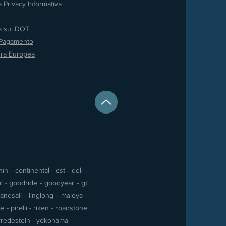
a Privacy
Informativa
va sui DOT
 Pagamento
ura Europea
 - continental - cst - deli -
al - goodride - goodyear - gt
andsail - linglong - maloya -
- pirelli - riken - roadstone
 - vredestein - yokohama