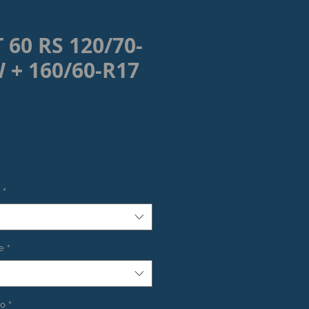
T 60 RS 120/70-
 + 160/60-R17
rezzo
*
e
*
co
*