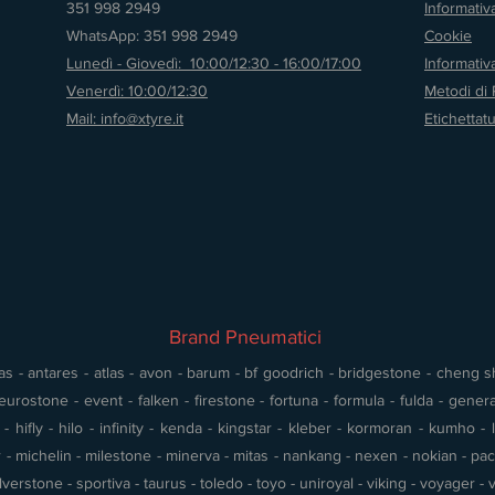
351 998 2949
Informativ
WhatsApp: 351 998 2949
Cookie
Lunedì - Giovedì: 10:00/12:30 - 16:00/17:00
Informati
Venerdì: 10:00/12:30
Metodi di
Mail: info@xtyre.it
Etichettat
Brand Pneumatici
s - antares - atlas - avon - barum - bf goodrich - bridgestone - cheng shin
urostone - event - falken - firestone - fortuna - formula - fulda - gener
 hifly - hilo - infinity - kenda - kingstar - kleber - kormoran - kumho - l
- michelin - milestone - minerva - mitas - nankang - nexen - nokian - pace 
silverstone - sportiva - taurus - toledo - toyo - uniroyal - viking - voyager