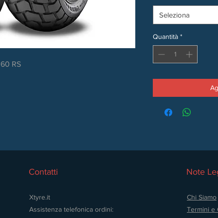
Seleziona
Quantità
*
T 60 RS
Ag
Contatti
Note Leg
Xtyre.it
Chi Siamo
Assistenza telefonica ordini:
Termini e 