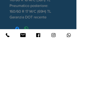
Pneumatico posteriore:
160/60 R 17 M/C (69H) TL
Garanzia DOT recente
Contatti
Xtyre.it
Assistenza telefonica ordini:
351 998 2949
WhatsApp:
351 998 2949
Lunedì - Giovedì: 10:00/12:30 - 16:00/17:00
Venerdì: 10:00/12:30