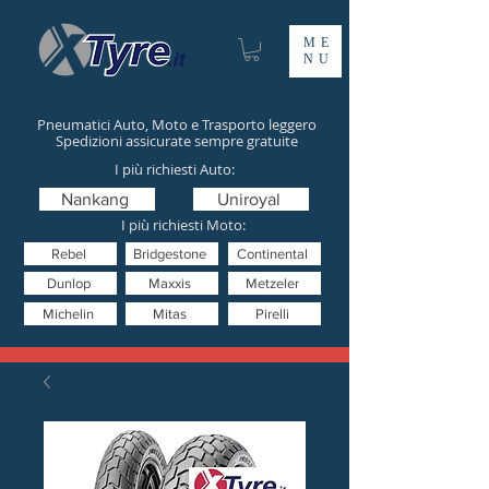
ME
NU
Pneumatici Auto, Moto e Trasporto leggero
Spedizioni assicurate sempre gratuite
I più richiesti Auto:
Nankang
Uniroyal
I più richiesti Moto:
Rebel
Bridgestone
Continental
Dunlop
Maxxis
Metzeler
Michelin
Mitas
Pirelli