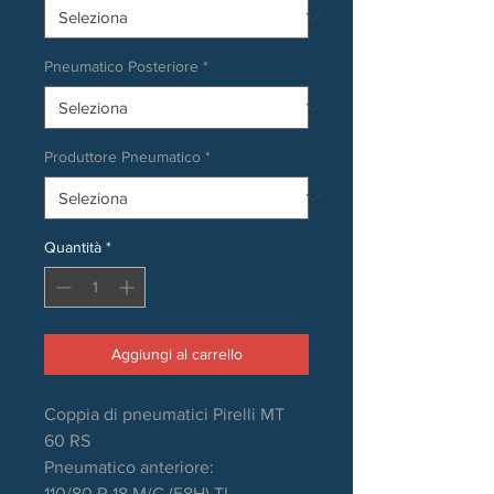
Pneumatico Posteriore
*
Produttore Pneumatico
*
Quantità
*
Aggiungi al carrello
Coppia di pneumatici Pirelli MT
60 RS
Pneumatico anteriore:
110/80 R 18 M/C (58H) TL