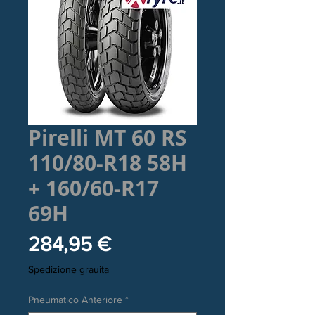
Pirelli MT 60 RS
110/80-R18 58H
+ 160/60-R17
69H
Prezzo
284,95 €
Spedizione grauita
Pneumatico Anteriore
*