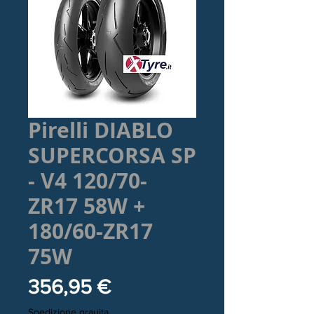
Pirelli DIABLO
SUPERCORSA SP
- V4 120/70-
ZR17 58W +
180/60-ZR17
75W
Prezzo
356,95 €
Spedizione grauita