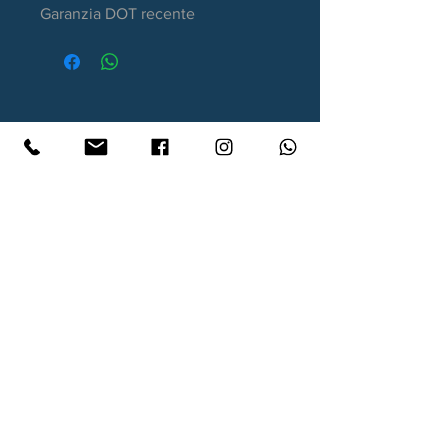
Garanzia DOT recente
Contatti
Xtyre.it
Assistenza telefonica ordini:
351 998 2949
WhatsApp:
351 998 2949
Lunedì - Giovedì: 10:00/12:30 - 16:00/17:00
Venerdì: 10:00/12:30