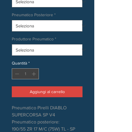
Pneumatico Posteriore
*
Produttore Pneumatico
*
Quantità
*
Aggiungi al carrello
Pneumatico Pirelli DIABLO
SUPERCORSA SP V4
Pneumatico posteriore:
190/55 ZR 17 M/C (75W) TL - SP