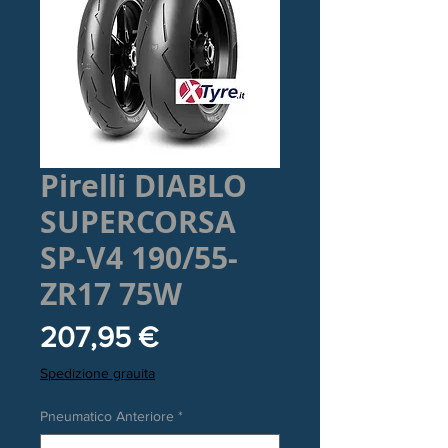
Pirelli DIABLO
SUPERCORSA
SP-V4 190/55-
ZR17 75W
Prezzo
207,95 €
Spedizione grauita
Pneumatico Anteriore
*