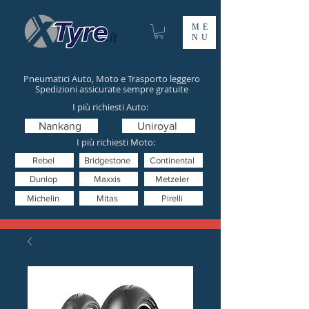
ME
NU
Pneumatici Auto, Moto e Trasporto leggero
Spedizioni assicurate sempre gratuite
I più richiesti Auto:
Nankang
Uniroyal
I più richiesti Moto:
Rebel
Bridgestone
Continental
Dunlop
Maxxis
Metzeler
Michelin
Mitas
Pirelli