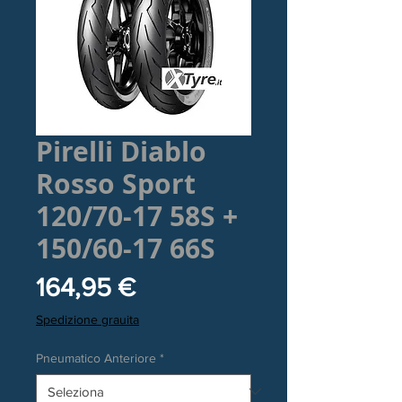
Pirelli Diablo
Rosso Sport
120/70-17 58S +
150/60-17 66S
Prezzo
164,95 €
Spedizione grauita
Pneumatico Anteriore
*