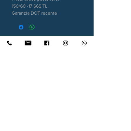
150/60 -17 66S TL
Garanzia DOT recente
Contatti
Xtyre.it
Assistenza telefonica ordini:
351 998 2949
WhatsApp:
351 998 2949
Lunedì - Giovedì: 10:00/12:30 - 16:00/17:00
Venerdì: 10:00/12:30