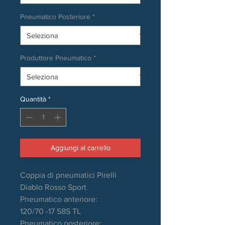
Pneumatico Posteriore
*
Produttore Pneumatico
*
Quantità
*
Aggiungi al carrello
Coppia di pneumatici Pirelli
Diablo Rosso Sport
Pneumatico anteriore:
120/70 -17 58S TL
Pneumatico posteriore: