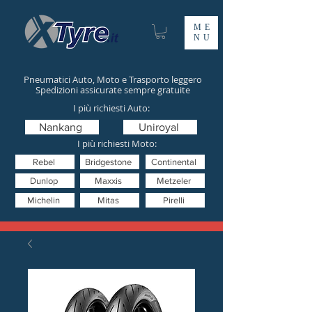
ME
NU
Pneumatici Auto, Moto e Trasporto leggero
Spedizioni assicurate sempre gratuite
I più richiesti Auto:
Nankang
Uniroyal
I più richiesti Moto:
Rebel
Bridgestone
Continental
Dunlop
Maxxis
Metzeler
Michelin
Mitas
Pirelli