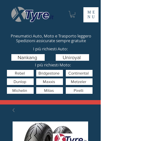
ME
NU
Pneumatici Auto, Moto e Trasporto leggero
Spedizioni assicurate sempre gratuite
I più richiesti Auto:
Nankang
Uniroyal
I più richiesti Moto:
Rebel
Bridgestone
Continental
Dunlop
Maxxis
Metzeler
Michelin
Mitas
Pirelli