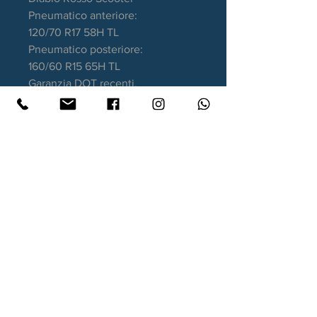
Pneumatico anteriore:
120/70 R17 58H TL
Pneumatico posteriore:
160/60 R15 65H TL
Garanzia DOT recenti.
Contatti
Xtyre.it
Assistenza telefonica ordini:
351 998 2949
WhatsApp:
351 998 2949
Lunedì - Giovedì: 10:00/12:30 - 16:00/17:00
Venerdì: 10:00/12:30