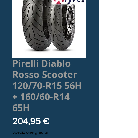
Pirelli Diablo
Rosso Scooter
120/70-R15 56H
+ 160/60-R14
65H
Prezzo
204,95 €
Spedizione grauita