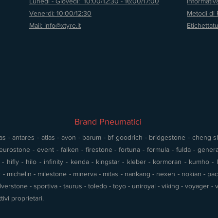
Lunedì - Giovedì: 10:00/12:30 - 16:00/17:00
Informati
Venerdì: 10:00/12:30
Metodi di
Mail: info@xtyre.it
Etichettat
Brand Pneumatici
s - antares - atlas - avon - barum - bf goodrich - bridgestone - cheng shin
urostone - event - falken - firestone - fortuna - formula - fulda - gener
 hifly - hilo - infinity - kenda - kingstar - kleber - kormoran - kumho - l
- michelin - milestone - minerva - mitas - nankang - nexen - nokian - pace 
silverstone - sportiva - taurus - toledo - toyo - uniroyal - viking - voyager
tivi proprietari.