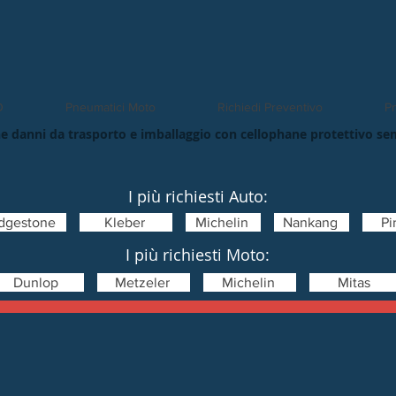
O
Pneumatici Moto
Richiedi Preventivo
Pn
e danni da trasporto e imballaggio con cellophane protettivo se
I più richiesti Auto:
idgestone
Kleber
Michelin
Nankang
Pir
I più richiesti Moto:
Dunlop
Metzeler
Michelin
Mitas