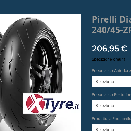
Pirelli D
240/45-Z
P
206,95 €
Spedizione grauita
Pneumatico Anteriore
Seleziona
Pneumatico Posterior
Seleziona
Produttore Pneumati
Seleziona