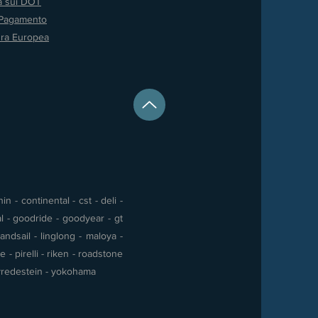
va sui DOT
 Pagamento
ura Europea
 - continental - cst - deli -
al - goodride - goodyear - gt
andsail - linglong - maloya -
- pirelli - riken - roadstone
 - vredestein - yokohama