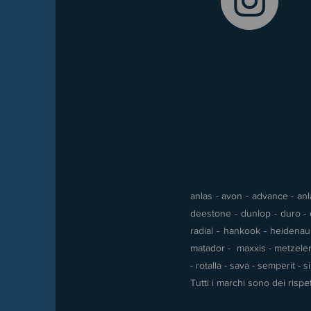
anlas - avon - advance - anla
deestone - dunlop - duro - e
radial - hankook - heidenau -
matador - maxxis - metzeler 
- rotalla - sava - semperit - 
Tutti i marchi sono dei rispet