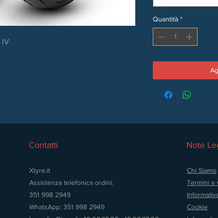
Quantità
*
 IV
Ag
Contatti
Note Leg
Xtyre.it
Chi Siamo
Assistenza telefonica ordini:
Termini e 
351 998 2949
Informativ
WhatsApp: 351 998 2949
Cookie