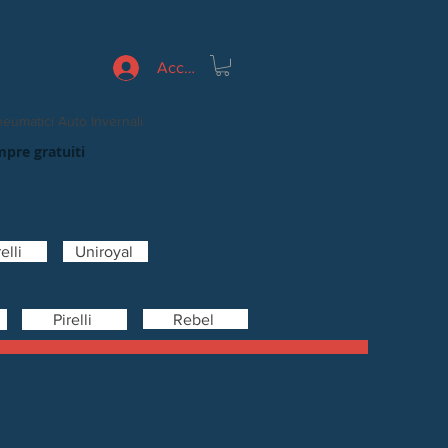
Accedi
eumatici Auto Invernali
mpre gratuiti
elli
Uniroyal
Rebel
Pirelli