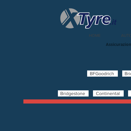
HOME
AUT
Assicurazion
BFGoodrich
Br
Bridgestone
Continental