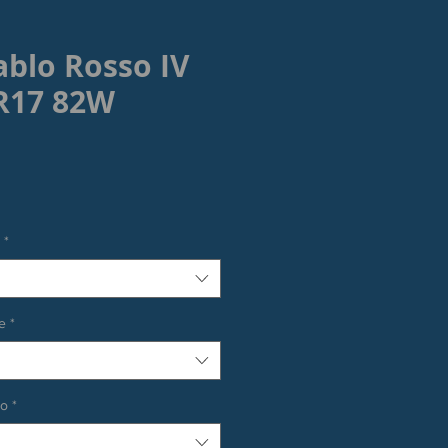
iablo Rosso IV
R17 82W
rezzo
*
e
*
co
*