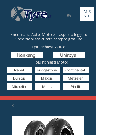
ME
NU
Pneumatici Auto, Moto e Trasporto leggero
Spedizioni assicurate sempre gratuite
I più richiesti Auto:
Nankang
Uniroyal
I più richiesti Moto:
Rebel
Bridgestone
Continental
Dunlop
Maxxis
Metzeler
Michelin
Mitas
Pirelli