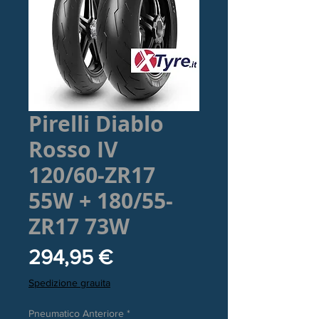
Pirelli Diablo
Rosso IV
120/60-ZR17
55W + 180/55-
ZR17 73W
Prezzo
294,95 €
Spedizione grauita
Pneumatico Anteriore
*