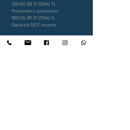
120/60 ZR 17 (55W) TL
Pneumatico posteriore:
180/55 ZR 17 (73W) TL
Garanzia DOT recente
Contatti
Xtyre.it
Assistenza telefonica ordini:
351 998 2949
WhatsApp:
351 998 2949
Lunedì - Giovedì: 10:00/12:30 - 16:00/17:00
Venerdì: 10:00/12:30