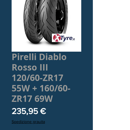
Pirelli Diablo
Rosso III
120/60-ZR17
55W + 160/60-
ZR17 69W
Prezzo
235,95 €
Spedizione grauita