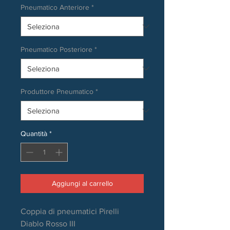
Pneumatico Anteriore
*
Pneumatico Posteriore
*
Produttore Pneumatico
*
Quantità
*
Aggiungi al carrello
Coppia di pneumatici Pirelli
Diablo Rosso III