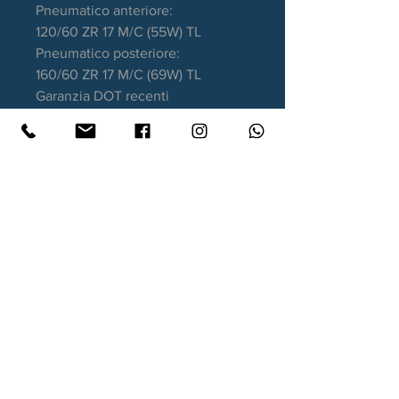
Pneumatico anteriore:
120/60 ZR 17 M/C (55W) TL
Pneumatico posteriore:
160/60 ZR 17 M/C (69W) TL
Garanzia DOT recenti
Contatti
Xtyre.it
Assistenza telefonica ordini:
351 998 2949
WhatsApp:
351 998 2949
Lunedì - Giovedì: 10:00/12:30 - 16:00/17:00
Venerdì: 10:00/12:30