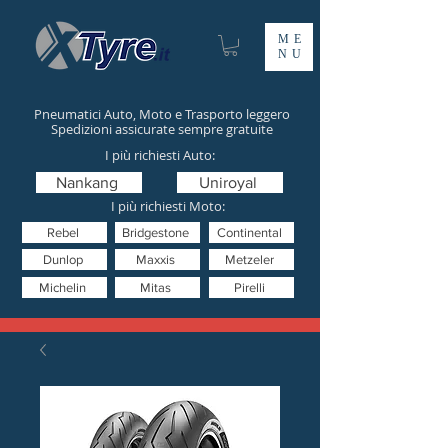
ME
NU
Pneumatici Auto, Moto e Trasporto leggero
Spedizioni assicurate sempre gratuite
I più richiesti Auto:
Nankang
Uniroyal
I più richiesti Moto:
Rebel
Bridgestone
Continental
Dunlop
Maxxis
Metzeler
Michelin
Mitas
Pirelli