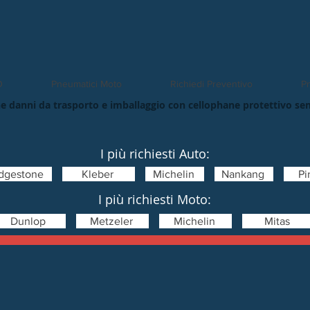
O
Pneumatici Moto
Richiedi Preventivo
Pn
e danni da trasporto e imballaggio con cellophane protettivo se
I più richiesti Auto:
idgestone
Kleber
Michelin
Nankang
Pir
I più richiesti Moto:
Dunlop
Metzeler
Michelin
Mitas