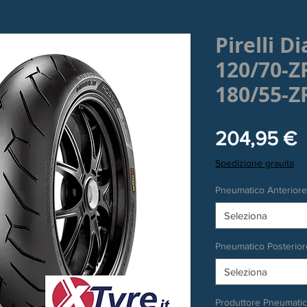
Pirelli D
120/70-Z
180/55-Z
P
204,95 €
Spedizione grauita
Pneumatico Anteriore
Seleziona
Pneumatico Posterior
Seleziona
Produttore Pneumati