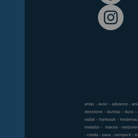
anlas - avon - advance - anla
deestone - dunlop - duro - e
radial - hankook - heidenau -
matador - maxxis - metzeler 
- rotalla - sava - semperit - 