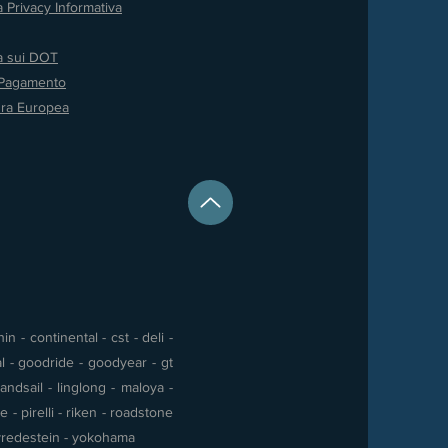
a Privacy
Informativa
va sui DOT
 Pagamento
ura Europea
 - continental - cst - deli -
al - goodride - goodyear - gt
andsail - linglong - maloya -
- pirelli - riken - roadstone
 - vredestein - yokohama