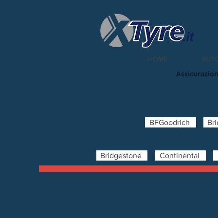
HOME
AUT
Assicurazion
BFGoodrich
Br
Bridgestone
Continental