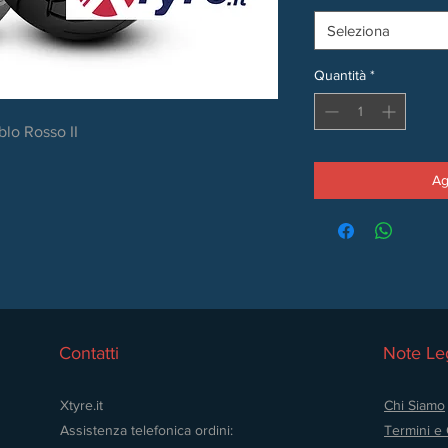
Seleziona
Quantità
*
blo Rosso II
Ag
Contatti
Note Leg
Xtyre.it
Chi Siamo
Assistenza telefonica ordini:
Termini e 