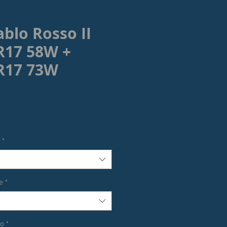
iablo Rosso II
R17 58W +
R17 73W
rezzo
*
e
*
co
*