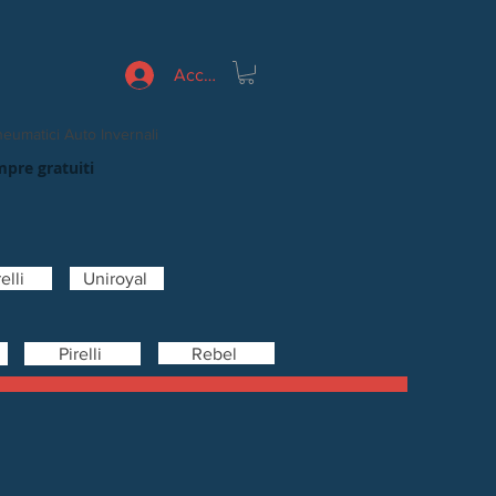
Accedi
eumatici Auto Invernali
mpre gratuiti
elli
Uniroyal
Rebel
Pirelli