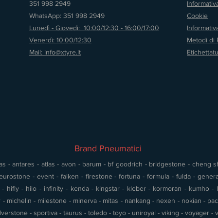
351 998 2949
Informativ
WhatsApp: 351 998 2949
Cookie
Lunedì - Giovedì: 10:00/12:30 - 16:00/17:00
Informati
Venerdì: 10:00/12:30
Metodi di
Mail: info@xtyre.it
Etichettat
Brand Pneumatici
s - antares - atlas - avon - barum - bf goodrich - bridgestone - cheng shin
urostone - event - falken - firestone - fortuna - formula - fulda - gener
 hifly - hilo - infinity - kenda - kingstar - kleber - kormoran - kumho - l
- michelin - milestone - minerva - mitas - nankang - nexen - nokian - pace 
silverstone - sportiva - taurus - toledo - toyo - uniroyal - viking - voyager