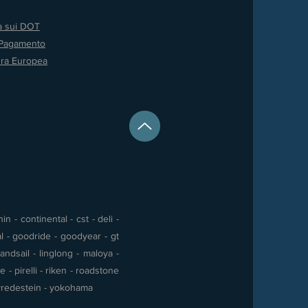
va sui DOT
 Pagamento
ura Europea
 - continental - cst - deli -
al - goodride - goodyear - gt
andsail - linglong - maloya -
- pirelli - riken - roadstone
 - vredestein - yokohama