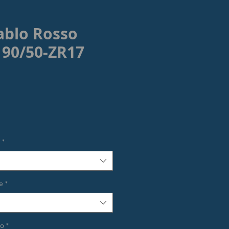
iablo Rosso
 190/50-ZR17
rezzo
*
e
*
co
*