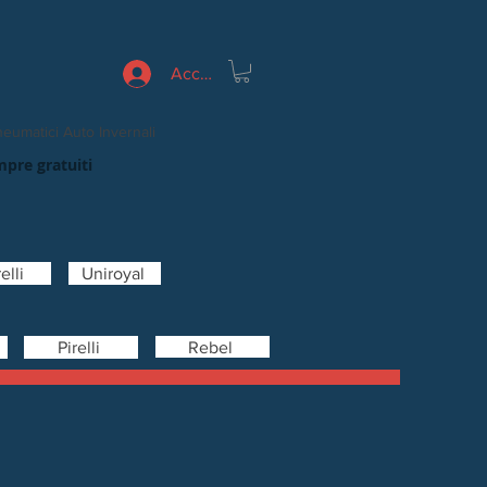
Accedi
eumatici Auto Invernali
mpre gratuiti
elli
Uniroyal
Rebel
Pirelli