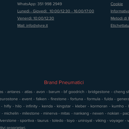
WhatsApp: 351 998 2949
Cookie
Lunedì - Giovedì: 10:00/12:30 - 16:00/17:00
Informati
Venerdì: 10:00/12:30
Metodi di
Mail: info@xtyre.it
Etichettat
Brand Pneumatici
s - antares - atlas - avon - barum - bf goodrich - bridgestone - cheng shin
urostone - event - falken - firestone - fortuna - formula - fulda - gener
 hifly - hilo - infinity - kenda - kingstar - kleber - kormoran - kumho - l
- michelin - milestone - minerva - mitas - nankang - nexen - nokian - pace 
silverstone - sportiva - taurus - toledo - toyo - uniroyal - viking - voyager
tivi proprietari.