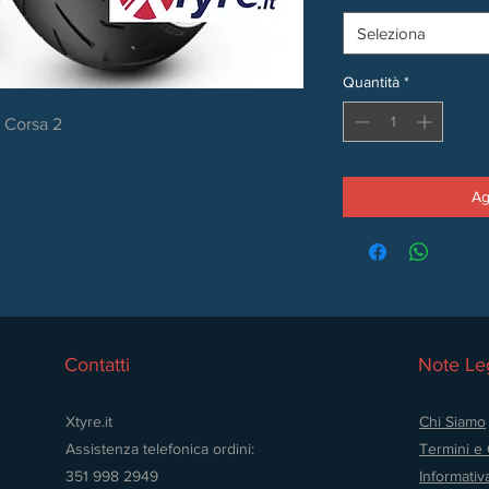
Seleziona
Quantità
*
 Corsa 2
Ag
Contatti
Note Leg
Xtyre.it
Chi Siamo
Assistenza telefonica ordini:
Termini e 
351 998 2949
Informativ