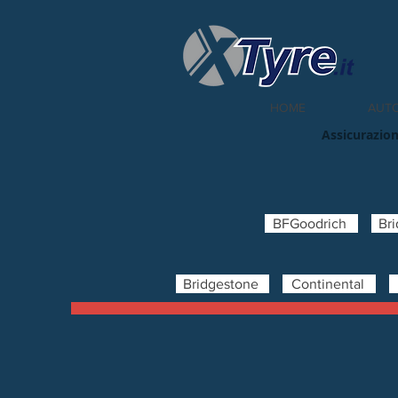
HOME
AUT
Assicurazion
BFGoodrich
Br
Bridgestone
Continental