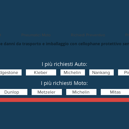
O
Pneumatici Moto
Richiedi Preventivo
Pn
e danni da trasporto e imballaggio con cellophane protettivo se
I più richiesti Auto:
idgestone
Kleber
Michelin
Nankang
Pir
I più richiesti Moto:
Dunlop
Metzeler
Michelin
Mitas