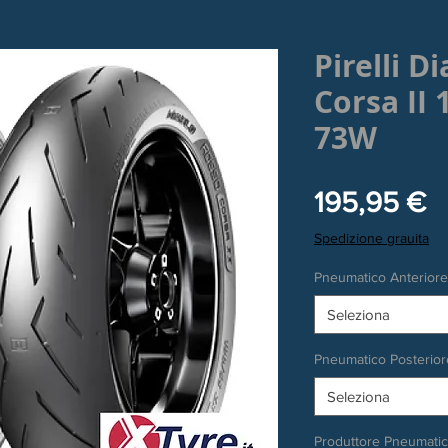
Pirelli D
Corsa II
73W
P
195,95 €
Spedizione grauita
Pneumatico Anteriore
Seleziona
Pneumatico Posterior
Seleziona
Produttore Pneumati