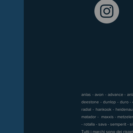
anlas - avon - advance - anla
deestone - dunlop - duro - e
radial - hankook - heidenau -
matador - maxxis - metzeler 
- rotalla - sava - semperit - 
Tutti i marchi sono dei rispet