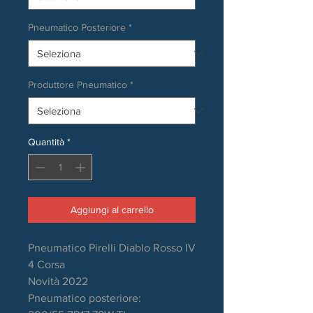
Pneumatico Posteriore
*
Produttore Pneumatico
*
Quantità
*
Aggiungi al carrello
Pneumatico Pirelli Diablo Rosso IV
4 Corsa
Novità 2022
Pneumatico posteriore: