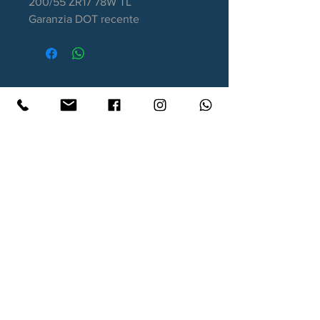
200/55 ZR17 78W TL
Garanzia DOT recente
Contatti
Xtyre.it
Assistenza telefonica ordini:
351 998 2949
WhatsApp:
351 998 2949
Lunedì - Giovedì: 10:00/12:30 - 16:00/17:00
Venerdì: 10:00/12:30