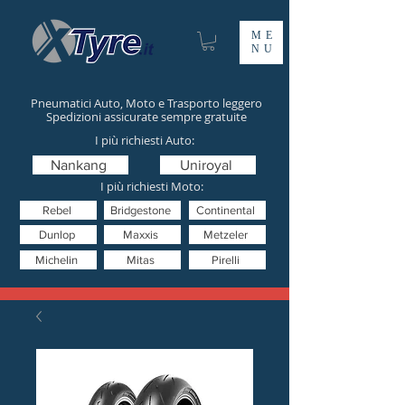
ME
NU
Pneumatici Auto, Moto e Trasporto leggero
Spedizioni assicurate sempre gratuite
I più richiesti Auto:
Nankang
Uniroyal
I più richiesti Moto:
Rebel
Bridgestone
Continental
Dunlop
Maxxis
Metzeler
Michelin
Mitas
Pirelli