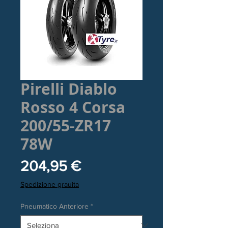
Pirelli Diablo
Rosso 4 Corsa
200/55-ZR17
78W
Prezzo
204,95 €
Spedizione grauita
Pneumatico Anteriore
*