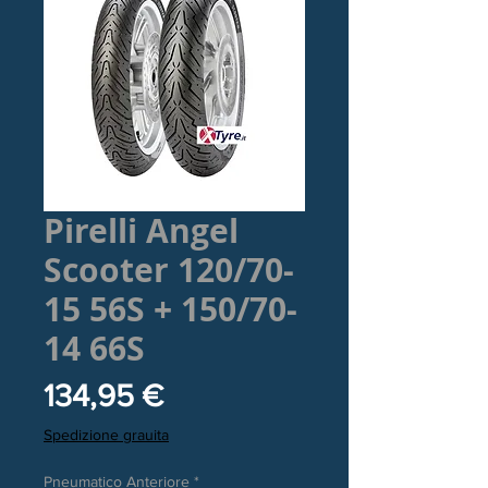
Pirelli Angel
Scooter 120/70-
15 56S + 150/70-
14 66S
Prezzo
134,95 €
Spedizione grauita
Pneumatico Anteriore
*