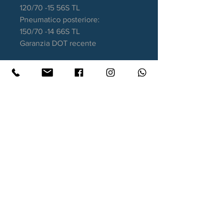
120/70 -15 56S TL
Pneumatico posteriore:
150/70 -14 66S TL
Garanzia DOT recente
Contatti
Xtyre.it
Assistenza telefonica ordini:
351 998 2949
WhatsApp:
351 998 2949
Lunedì - Giovedì: 10:00/12:30 - 16:00/17:00
Venerdì: 10:00/12:30