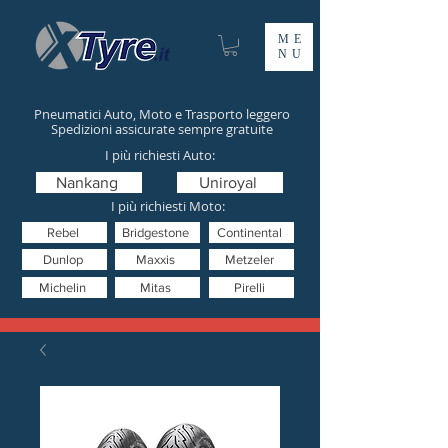
ME
NU
Pneumatici Auto, Moto e Trasporto leggero
Spedizioni assicurate sempre gratuite
I più richiesti Auto:
Nankang
Uniroyal
I più richiesti Moto:
Rebel
Bridgestone
Continental
Dunlop
Maxxis
Metzeler
Michelin
Mitas
Pirelli