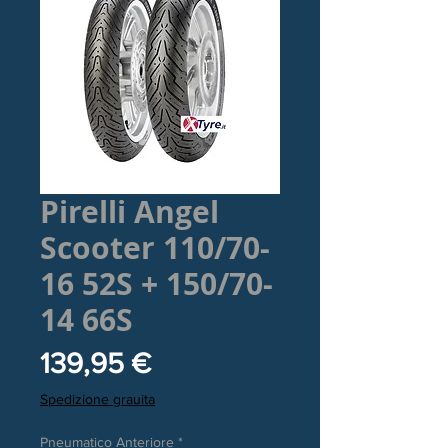
Pirelli Angel
Scooter 110/70-
16 52S + 150/70-
14 66S
Prezzo
139,95 €
Spedizione grauita
Pneumatico Anteriore
*