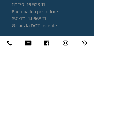
110/70 -16 52S TL
Pneumatico posteriore:
150/70 -14 66S TL
Garanzia DOT recente
Contatti
Xtyre.it
Assistenza telefonica ordini:
351 998 2949
WhatsApp:
351 998 2949
Lunedì - Giovedì: 10:00/12:30 - 16:00/17:00
Venerdì: 10:00/12:30