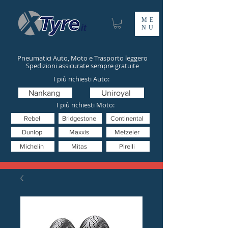
ME
NU
Pneumatici Auto, Moto e Trasporto leggero
Spedizioni assicurate sempre gratuite
I più richiesti Auto:
Nankang
Uniroyal
I più richiesti Moto:
Rebel
Bridgestone
Continental
Dunlop
Maxxis
Metzeler
Michelin
Mitas
Pirelli