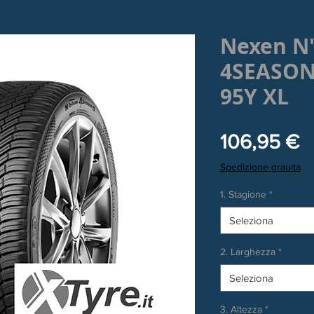
Nexen N
4SEASON 
95Y XL
P
106,95 €
Spedizione grauita
1. Stagione
*
Seleziona
2. Larghezza
*
Seleziona
3. Altezza
*