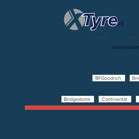
HOME
AUT
Assicurazion
BFGoodrich
Br
Bridgestone
Continental