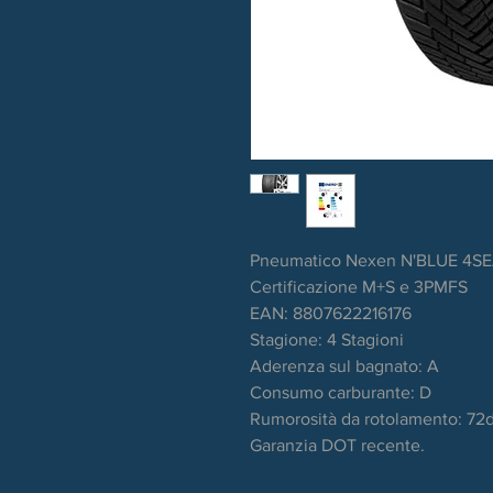
Pneumatico Nexen N'BLUE 4SE
Certificazione M+S e 3PMFS
EAN: 8807622216176
Stagione: 4 Stagioni
Aderenza sul bagnato: A
Consumo carburante: D
Rumorosità da rotolamento: 72
Garanzia DOT recente.