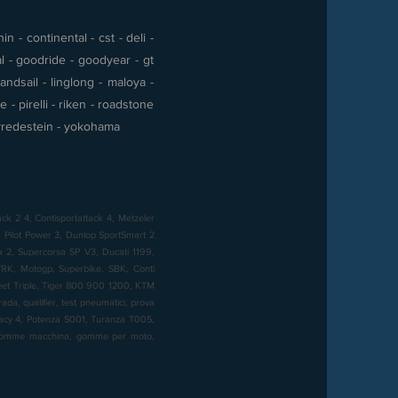
 - continental - cst - deli -
al - goodride - goodyear - gt
andsail - linglong - maloya -
- pirelli - riken - roadstone
 - vredestein - yokohama
ck 2 4, Contisportattack 4, Metzeler
Pilot Power 3, Dunlop SportSmart 2
sa 2, Supercorsa SP V3, Ducati 1199,
K, Motogp, Superbike, SBK, Conti
reet Triple, Tiger 800 900 1200, KTM
a, qualifier, test pneumatici, prova
imacy 4, Potenza S001, Turanza T005,
, gomme macchina, gomme per moto,