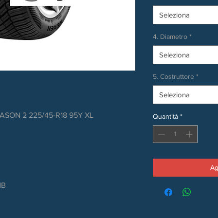
Seleziona
4. Diametro
*
Seleziona
5. Costruttore
*
Seleziona
ASON 2 225/45-R18 95Y XL
Quantità
*
Ag
dB