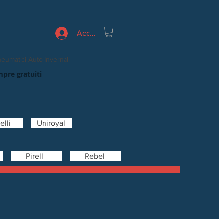
Accedi
eumatici Auto Invernali
mpre gratuiti
elli
Uniroyal
Rebel
Pirelli