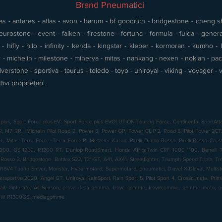
Brand Pneumatici
s - antares - atlas - avon - barum - bf goodrich - bridgestone - cheng shin
urostone - event - falken - firestone - fortuna - formula - fulda - gener
 hifly - hilo - infinity - kenda - kingstar - kleber - kormoran - kumho - l
- michelin - milestone - minerva - mitas - nankang - nexen - nokian - pace 
silverstone - sportiva - taurus - toledo - toyo - uniroyal - viking - voyager
tivi proprietari.
plus, Sport Force plus EV, Sport Force plus EVOLUTION Touring Force, Continental SportAtta
7 RR, Michelin Pilot Road 2, Power 5, Power GP, Power CUP 2, Road 5, Pilot Power 2CT, 
 Mitas Terra Force, Terra Force-R, Metzeler Karoo, Pirelli Diablo Rosso, Pirelli Rosso Cor
00, GS 1250, R1200 RT, Dunlop RoadSmart, Honda AfricaTwin CRF 1000 1100, Benelli TR
o Rosso 3, Bridgestone Battlax S22, T31 GT, A41, AX41, Streetfighter, Triumph Speed Triple, T
RSV4 Tuono Shiver, Monster, Hypermotard, Supermotard, pneumatici, Diavel X-Diavel, Multistrad
ersportive 2020, Angel GT, Uniroyal RainSport, Rain Sport 5, Pilot Sport 4, Crossclimate, Pr
rail. Cinturato, All Season, prova della gomma, trova gomme, trovagomme, gomme moto
BMW R1300GS, mediagomme