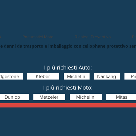
O
Pneumatici Moto
Richiedi Preventivo
Pn
e danni da trasporto e imballaggio con cellophane protettivo se
I più richiesti Auto:
idgestone
Kleber
Michelin
Nankang
Pir
I più richiesti Moto:
Dunlop
Metzeler
Michelin
Mitas