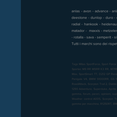
anlas - avon - advance - anla
deestone - dunlop - duro - e
radial - hankook - heidenau -
matador - maxxis - metzeler 
- rotalla - sava - semperit - 
Tutti i marchi sono dei rispet
Tags Mitas SportForce, Sport Force 
Sportec M9 RR M9RR K3 RR, M7RR, M
Max, SportSmart TT, D212 GP Racer,
Panigale V4, BMW S1000RR, GS 12
RoadAttack, Scorpion Trail 2, Diabl
1290 Adventure, Superduke, Aprilia 
gomma, forum, pareri, opinioni, sup
Weather control A005, Scorpion T
gomme per macchina, R1250RT, 