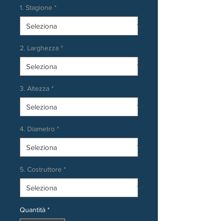
1. Stagione
*
2. Larghezza
*
3. Altezza
*
4. Diametro
*
5. Costruttore
*
Quantità
*