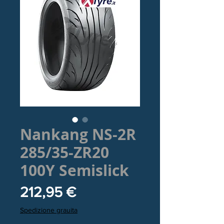
Nankang NS-2R
285/35-ZR20
100Y Semislick
Prezzo
212,95 €
Spedizione grauita