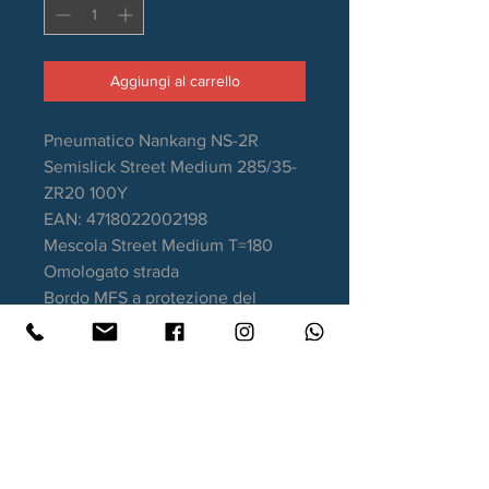
Aggiungi al carrello
Pneumatico Nankang NS-2R
Semislick Street Medium 285/35-
ZR20 100Y
EAN: 4718022002198
Mescola Street Medium T=180
Omologato strada
Bordo MFS a protezione del
cerchio
Stagione: Estivo
Aderenza sul bagnato: B
Consumo carburante: D
Rumorosità da rotolamento: 74dB
Garanzia DOT recente