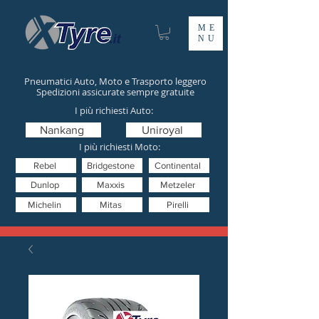
ME
NU
Pneumatici Auto, Moto e Trasporto leggero
Spedizioni assicurate sempre gratuite
I più richiesti Auto:
Nankang
Uniroyal
I più richiesti Moto:
Rebel
Bridgestone
Continental
Dunlop
Maxxis
Metzeler
Michelin
Mitas
Pirelli