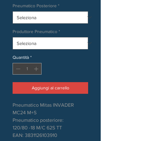
Pneumatico Posteriore
*
Produttore Pneumatico
*
Quantità
*
Aggiungi al carrello
Pneumatico Mitas INVADER
MC24 M+S
Pneumatico posteriore:
120/80 -18 M/C 62S TT
EAN: 3831126103910