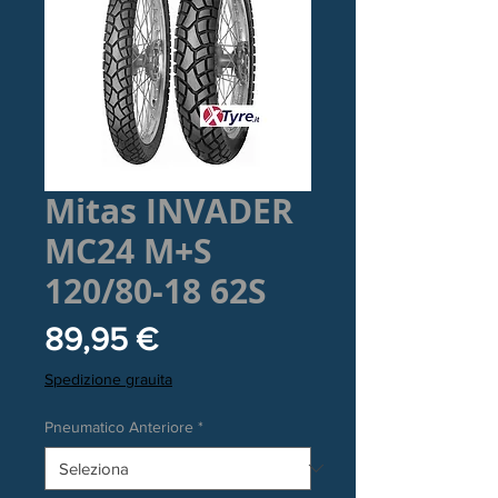
Mitas INVADER
MC24 M+S
120/80-18 62S
Prezzo
89,95 €
Spedizione grauita
Pneumatico Anteriore
*