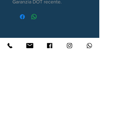
Garanzia DOT recente.
Contatti
Xtyre.it
Assistenza telefonica ordini:
351 998 2949
WhatsApp:
351 998 2949
Lunedì - Giovedì: 10:00/12:30 - 16:00/17:00
Venerdì: 10:00/12:30