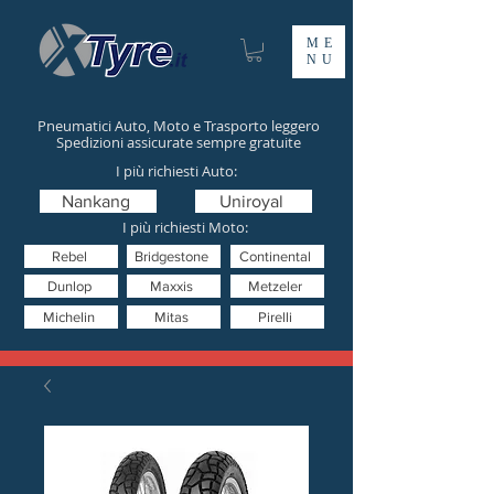
ME
NU
Pneumatici Auto, Moto e Trasporto leggero
Spedizioni assicurate sempre gratuite
I più richiesti Auto:
Nankang
Uniroyal
I più richiesti Moto:
Rebel
Bridgestone
Continental
Dunlop
Maxxis
Metzeler
Michelin
Mitas
Pirelli