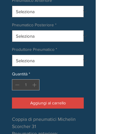
Pneumatico Anteriore
*
Pneumatico Posteriore
*
Produttore Pneumatico
*
Quantità
*
Aggiungi al carrello
Coppia di pneumatici Michelin
Scorcher 31
Pneumatico anteriore: