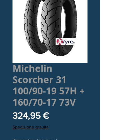
Michelin
Scorcher 31
100/90-19 57H +
160/70-17 73V
Prezzo
324,95 €
Spedizione grauita