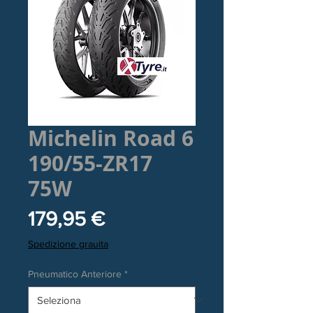
Michelin Road 6
190/55-ZR17
75W
Prezzo
179,95 €
Spedizione grauita
Pneumatico Anteriore
*