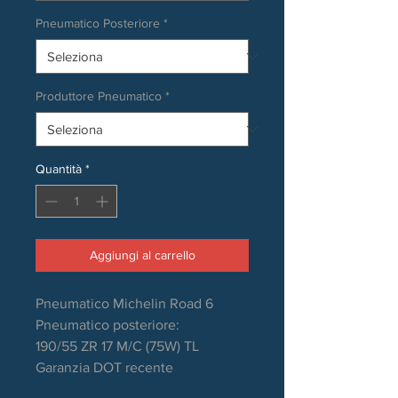
Pneumatico Posteriore
*
Produttore Pneumatico
*
Quantità
*
Aggiungi al carrello
Pneumatico Michelin Road 6
Pneumatico posteriore:
190/55 ZR 17 M/C (75W) TL
Garanzia DOT recente