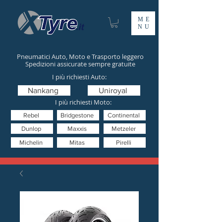
ME
NU
Pneumatici Auto, Moto e Trasporto leggero
Spedizioni assicurate sempre gratuite
I più richiesti Auto:
Nankang
Uniroyal
I più richiesti Moto:
Rebel
Bridgestone
Continental
Dunlop
Maxxis
Metzeler
Michelin
Mitas
Pirelli