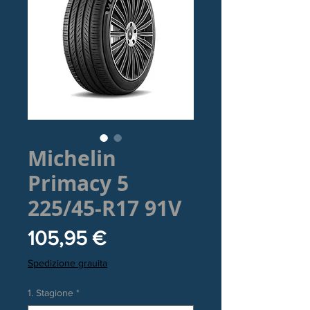
Michelin
Primacy 5
225/45-R17 91V
Prezzo
105,95 €
Spedizione grauita
1. Stagione
*