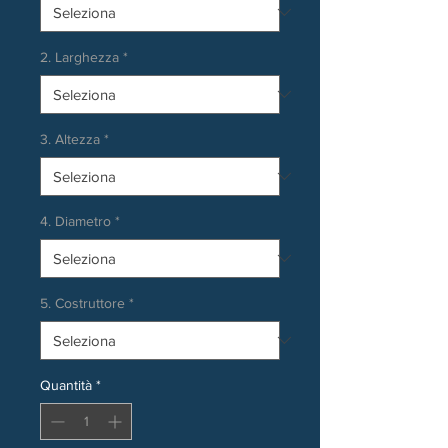
2. Larghezza
*
3. Altezza
*
4. Diametro
*
5. Costruttore
*
Quantità
*