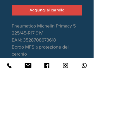
Aggiungi al carrello
Pneumatico Michelin Primacy 5
225/45-R17 91V
EAN: 3528708673618
Bordo MFS a protezione del
cerchio
Stagione: Estivo
Aderenza sul bagnato: A
Consumo carburante: C
Rumorosità da rotolamento: 70dB
Garanzia DOT recente
Contatti
Xtyre.it