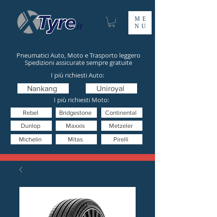
ME
NU
Pneumatici Auto, Moto e Trasporto leggero
Spedizioni assicurate sempre gratuite
I più richiesti Auto:
Nankang
Uniroyal
I più richiesti Moto:
Rebel
Bridgestone
Continental
Dunlop
Maxxis
Metzeler
Michelin
Mitas
Pirelli