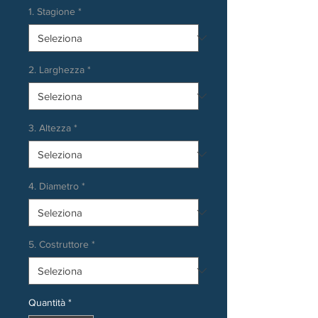
1. Stagione
*
2. Larghezza
*
3. Altezza
*
4. Diametro
*
5. Costruttore
*
Quantità
*