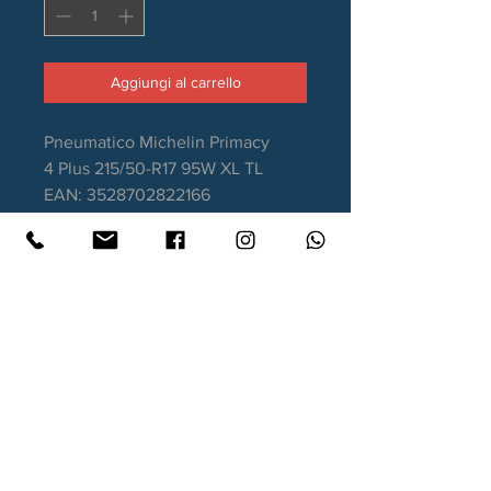
Aggiungi al carrello
Pneumatico Michelin Primacy
4 Plus 215/50-R17 95W XL TL
EAN: 3528702822166
Stagione: Estivo
Aderenza sul bagnato: A
Consumo carburante: C
Rumorosità da rotolamento: 70dB
Garanzia DOT recente
Contatti
Xtyre.it