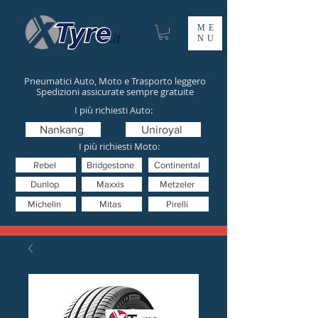
ME
NU
Pneumatici Auto, Moto e Trasporto leggero
Spedizioni assicurate sempre gratuite
I più richiesti Auto:
Nankang
Uniroyal
I più richiesti Moto:
Rebel
Bridgestone
Continental
Dunlop
Maxxis
Metzeler
Michelin
Mitas
Pirelli