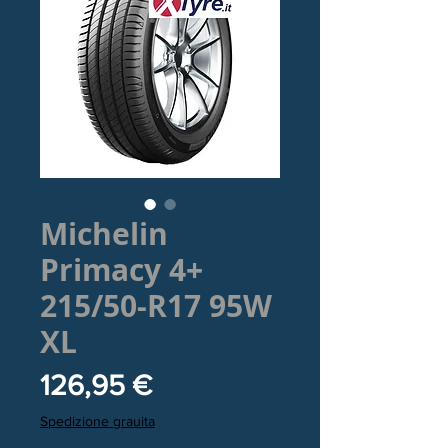
Michelin
Primacy 4+
215/50-R17 95W
XL
Prezzo
126,95 €
Spedizione grauita