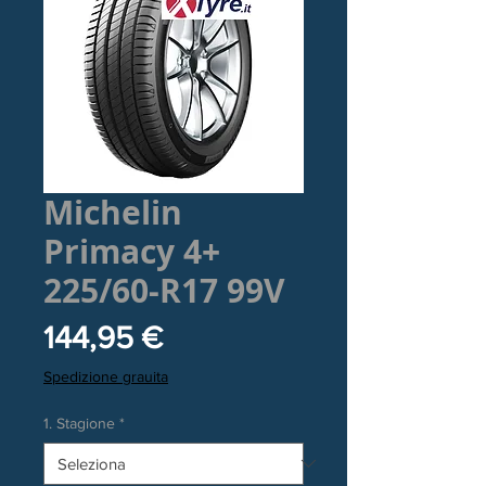
Michelin
Primacy 4+
225/60-R17 99V
Prezzo
144,95 €
Spedizione grauita
1. Stagione
*