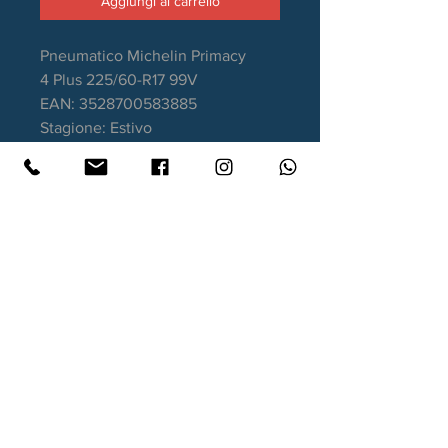
Aggiungi al carrello
Pneumatico Michelin Primacy
4 Plus 225/60-R17 99V
EAN: 3528700583885
Stagione: Estivo
Aderenza sul bagnato: A
Consumo carburante: B
Rumorosità da rotolamento: 69dB
Garanzia DOT recente
Contatti
Xtyre.it
Assistenza telefonica ordini:
351 998 2949
WhatsApp:
351 998 2949