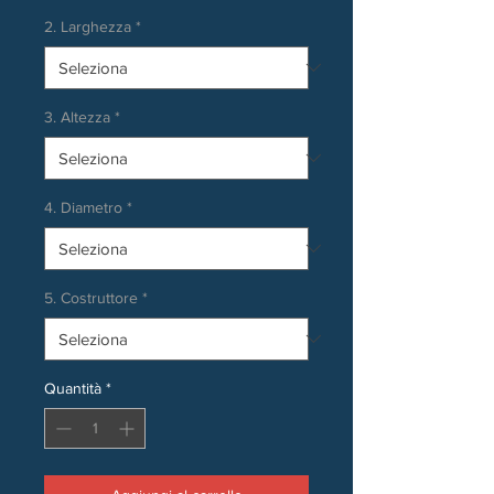
2. Larghezza
*
3. Altezza
*
4. Diametro
*
5. Costruttore
*
Quantità
*