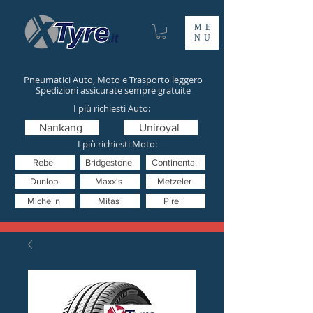
ME
NU
Pneumatici Auto, Moto e Trasporto leggero
Spedizioni assicurate sempre gratuite
I più richiesti Auto:
Nankang
Uniroyal
I più richiesti Moto:
Rebel
Bridgestone
Continental
Dunlop
Maxxis
Metzeler
Michelin
Mitas
Pirelli