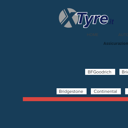
HOME
AUT
Assicurazion
BFGoodrich
Br
Bridgestone
Continental