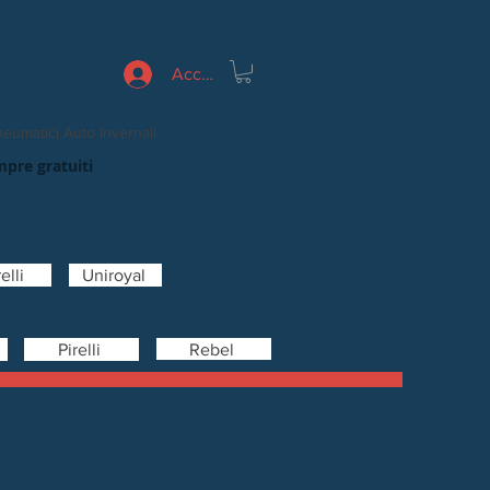
Accedi
eumatici Auto Invernali
mpre gratuiti
elli
Uniroyal
Rebel
Pirelli