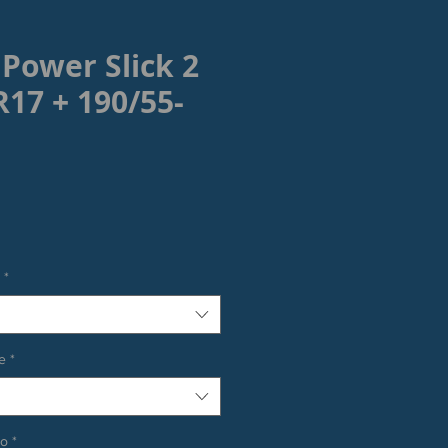
 Power Slick 2
R17 + 190/55-
rezzo
*
e
*
co
*