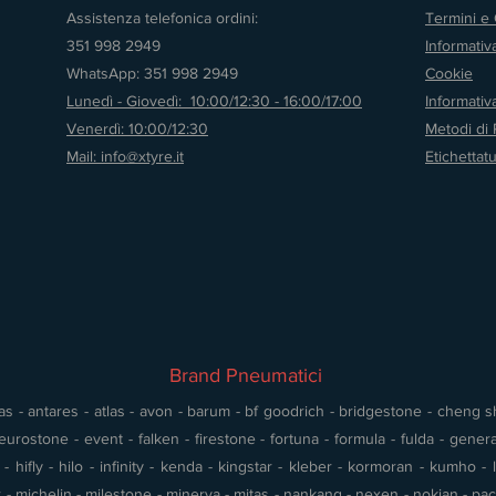
Assistenza telefonica ordini:
Termini e 
351 998 2949
Informativ
WhatsApp: 351 998 2949
Cookie
Lunedì - Giovedì: 10:00/12:30 - 16:00/17:00
Informati
Venerdì: 10:00/12:30
Metodi di
Mail: info@xtyre.it
Etichettat
Brand Pneumatici
s - antares - atlas - avon - barum - bf goodrich - bridgestone - cheng shin
urostone - event - falken - firestone - fortuna - formula - fulda - gener
 hifly - hilo - infinity - kenda - kingstar - kleber - kormoran - kumho - l
- michelin - milestone - minerva - mitas - nankang - nexen - nokian - pace 