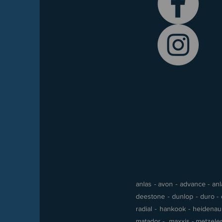
anlas - avon - advance - anla
deestone - dunlop - duro - e
radial - hankook - heidenau -
matador - maxxis - metzeler 