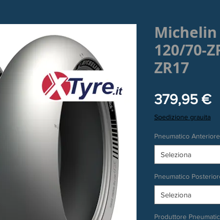
Michelin
120/70-Z
ZR17
P
379,95 €
Spedizione grauita
Pneumatico Anteriore
Seleziona
Pneumatico Posterior
Seleziona
Produttore Pneumati