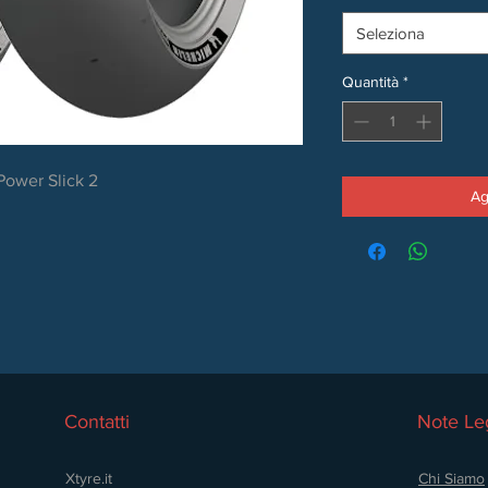
Seleziona
Quantità
*
Power Slick 2
Ag
Contatti
Note Leg
Xtyre.it
Chi Siamo