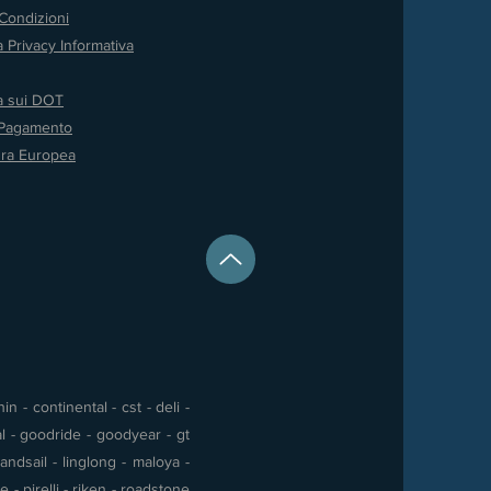
Condizioni
a Privacy
Informativa
va sui DOT
 Pagamento
ura Europea
 - continental - cst - deli -
al - goodride - goodyear - gt
andsail - linglong - maloya -
- pirelli - riken - roadstone