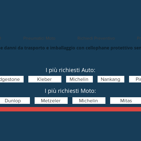
O
Pneumatici Moto
Richiedi Preventivo
Pn
e danni da trasporto e imballaggio con cellophane protettivo se
I più richiesti Auto:
idgestone
Kleber
Michelin
Nankang
Pir
I più richiesti Moto:
Dunlop
Metzeler
Michelin
Mitas