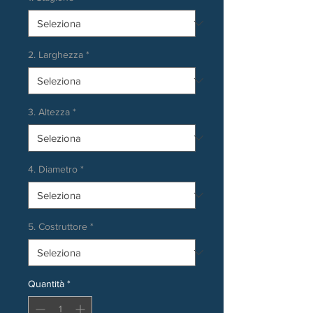
2. Larghezza
*
3. Altezza
*
4. Diametro
*
5. Costruttore
*
Quantità
*