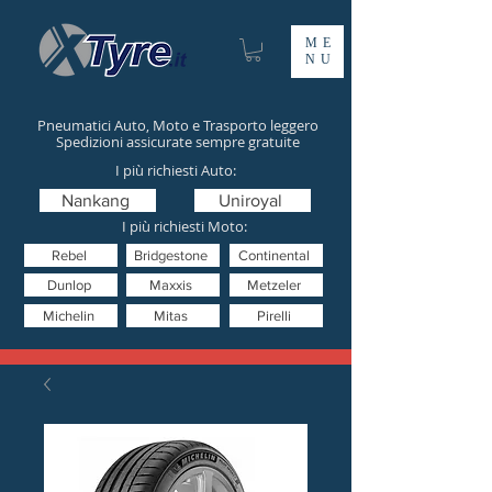
ME
NU
Pneumatici Auto, Moto e Trasporto leggero
Spedizioni assicurate sempre gratuite
I più richiesti Auto:
Nankang
Uniroyal
I più richiesti Moto:
Rebel
Bridgestone
Continental
Dunlop
Maxxis
Metzeler
Michelin
Mitas
Pirelli