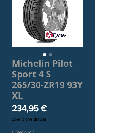
Michelin Pilot
Sport 4 S
265/30-ZR19 93Y
XL
Prezzo
234,95 €
Spedizione grauita
1. Stagione
*