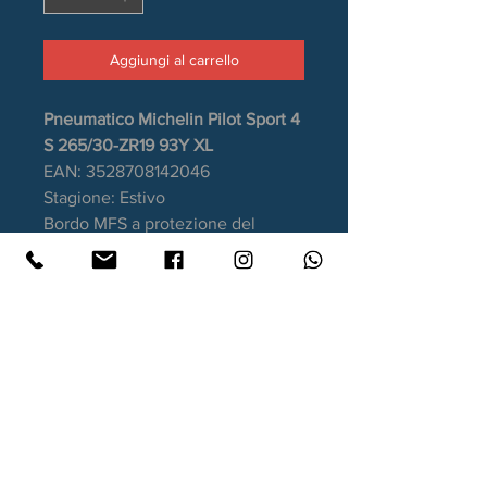
Aggiungi al carrello
Pneumatico Michelin Pilot Sport 4
S 265/30-ZR19 93Y XL
EAN: 3528708142046
Stagione: Estivo
Bordo MFS a protezione del
cerchio
Aderenza sul bagnato: A
Consumo carburante: D
Rumorosità da rotolamento: 71dB
Garanzia DOT recente.
Contatti