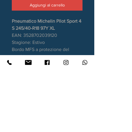
Aggiungi al carrello
Pneumatico Michelin Pilot Sport 4
S 245/40-R18 97Y XL
EAN: 3528702039120
Stagione: Estivo
Bordo MFS a protezione del
cerchio
Aderenza sul bagnato: B
Consumo carburante: C
Rumorosità da rotolamento: 71dB
Garanzia DOT recente.
Contatti
Xtyre.it
Assistenza telefonica ordini: