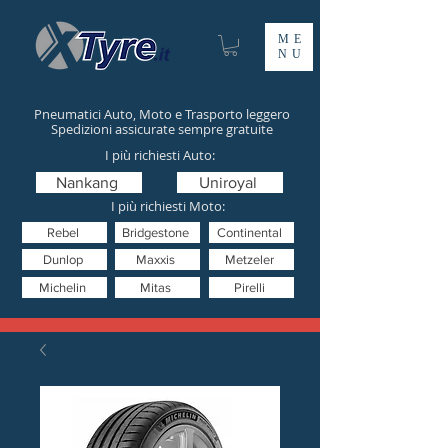
ME
NU
Pneumatici Auto, Moto e Trasporto leggero
Spedizioni assicurate sempre gratuite
I più richiesti Auto:
Nankang
Uniroyal
I più richiesti Moto:
Rebel
Bridgestone
Continental
Dunlop
Maxxis
Metzeler
Michelin
Mitas
Pirelli