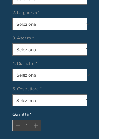
2. Larghezza
*
3. Altezza
*
4. Diametro
*
5. Costruttore
*
Quantità
*