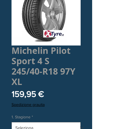
Michelin Pilot
Sport 4 S
245/40-R18 97Y
XL
Prezzo
159,95 €
Spedizione grauita
1. Stagione
*