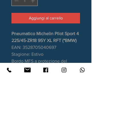
Aggiungi al carrello
Pneumatico Michelin Pilot Sport 4
225/45-ZR18 95Y XL RFT (*BMW)
EAN: 3528705040697
Stagione: Estivo
Bordo MFS a protezione del
cerchio
Aderenza sul bagnato: B
Consumo carburante: B
Rumorosità da rotolamento: 71dB
Garanzia DOT recente.
Contatti