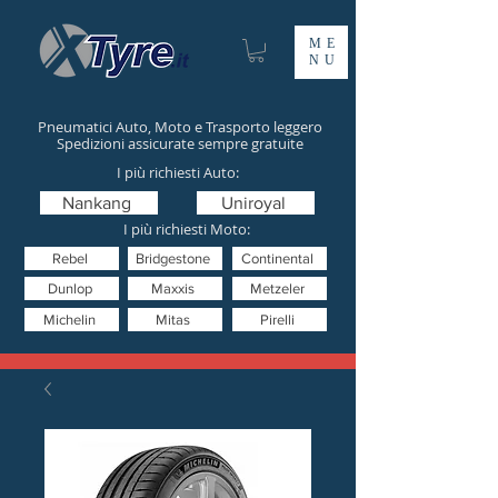
ME
NU
Pneumatici Auto, Moto e Trasporto leggero
Spedizioni assicurate sempre gratuite
I più richiesti Auto:
Nankang
Uniroyal
I più richiesti Moto:
Rebel
Bridgestone
Continental
Dunlop
Maxxis
Metzeler
Michelin
Mitas
Pirelli