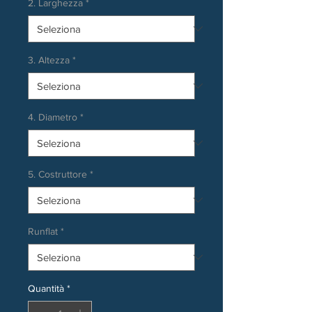
2. Larghezza
*
3. Altezza
*
4. Diametro
*
5. Costruttore
*
Runflat
*
Quantità
*