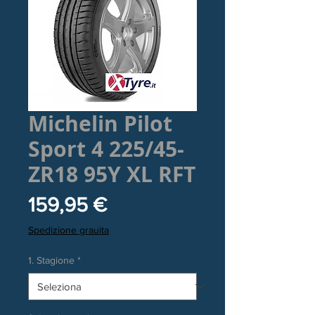
Michelin Pilot
Sport 4 225/45-
ZR18 95Y XL RFT
Prezzo
159,95 €
Spedizione grauita
1. Stagione
*