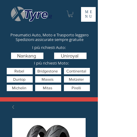
ME
NU
Pneumatici Auto, Moto e Trasporto leggero
Spedizioni assicurate sempre gratuite
I più richiesti Auto:
Nankang
Uniroyal
I più richiesti Moto:
Rebel
Bridgestone
Continental
Dunlop
Maxxis
Metzeler
Michelin
Mitas
Pirelli