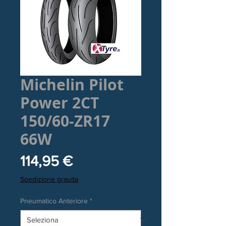
Michelin Pilot
Power 2CT
150/60-ZR17
66W
Prezzo
114,95 €
Spedizione grauita
Pneumatico Anteriore
*