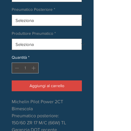
Pneumatico Posteriore
*
Produttore Pneumatico
*
Quantità
*
Aggiungi al carrello
Michelin Pilot Power 2CT
Bimescola
Pneumatico posteriore:
150/60 ZR 17 M/C (66W) TL
Garanzia DOT recente