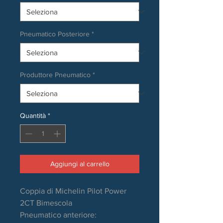
Pneumatico Posteriore
*
Produttore Pneumatico
*
Quantità
*
Aggiungi al carrello
Coppia di Michelin Pilot Power
2CT Bimescola
Pneumatico anteriore: