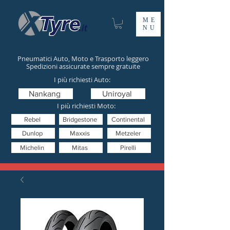
ME
NU
Pneumatici Auto, Moto e Trasporto leggero
Spedizioni assicurate sempre gratuite
I più richiesti Auto:
Nankang
Uniroyal
I più richiesti Moto:
Rebel
Bridgestone
Continental
Dunlop
Maxxis
Metzeler
Michelin
Mitas
Pirelli