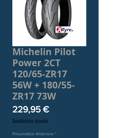
Michelin Pilot
Power 2CT
120/65-ZR17
56W + 180/55-
ZR17 73W
Prezzo
229,95 €
Spedizione grauita
Pneumatico Anteriore
*