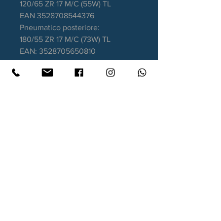
120/65 ZR 17 M/C (55W) TL
EAN 3528708544376
Pneumatico posteriore:
180/55 ZR 17 M/C (73W) TL
EAN: 3528705650810
Contatti
Xtyre.it
Assistenza telefonica ordini:
351 998 2949
WhatsApp:
351 998 2949
Lunedì - Giovedì: 10:00/12:30 - 16:00/17:00
Venerdì: 10:00/12:30