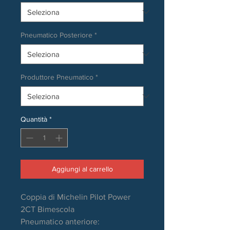
Pneumatico Posteriore
*
Produttore Pneumatico
*
Quantità
*
Aggiungi al carrello
Coppia di Michelin Pilot Power
2CT Bimescola
Pneumatico anteriore: