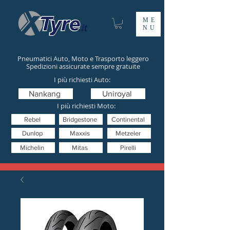
ME
NU
Pneumatici Auto, Moto e Trasporto leggero
Spedizioni assicurate sempre gratuite
I più richiesti Auto:
Nankang
Uniroyal
I più richiesti Moto:
Rebel
Bridgestone
Continental
Dunlop
Maxxis
Metzeler
Michelin
Mitas
Pirelli