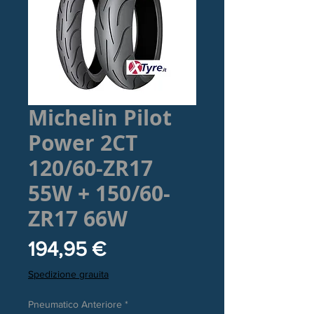
Michelin Pilot
Power 2CT
120/60-ZR17
55W + 150/60-
ZR17 66W
Prezzo
194,95 €
Spedizione grauita
Pneumatico Anteriore
*