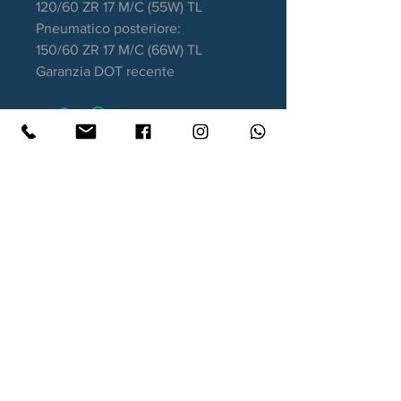
120/60 ZR 17 M/C (55W) TL
Pneumatico posteriore:
150/60 ZR 17 M/C (66W) TL
Garanzia DOT recente
Contatti
Xtyre.it
Assistenza telefonica ordini:
351 998 2949
WhatsApp:
351 998 2949
Lunedì - Giovedì: 10:00/12:30 - 16:00/17:00
Venerdì: 10:00/12:30