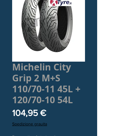
Michelin City
Grip 2 M+S
110/70-11 45L +
120/70-10 54L
Prezzo
104,95 €
Spedizione grauita