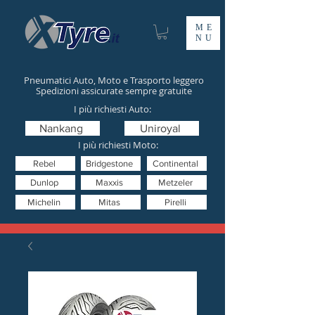
ME
NU
Pneumatici Auto, Moto e Trasporto leggero
Spedizioni assicurate sempre gratuite
I più richiesti Auto:
Nankang
Uniroyal
I più richiesti Moto:
Rebel
Bridgestone
Continental
Dunlop
Maxxis
Metzeler
Michelin
Mitas
Pirelli