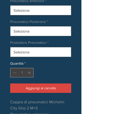
Pneumatico Anteriore
*
Pneumatico Posteriore
*
Produttore Pneumatico
*
Quantità
*
Aggiungi al carrello
Coppia di pneumatici Michelin
City Grip 2 M+S