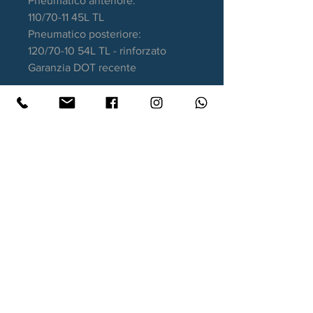
Pneumatico anteriore:
110/70-11 45L TL
Pneumatico posteriore:
120/70-10 54L TL - rinforzato
Garanzia DOT recente
Contatti
Xtyre.it
Assistenza telefonica ordini:
351 998 2949
WhatsApp:
351 998 2949
Lunedì - Giovedì: 10:00/12:30 - 16:00/17:00
Venerdì: 10:00/12:30