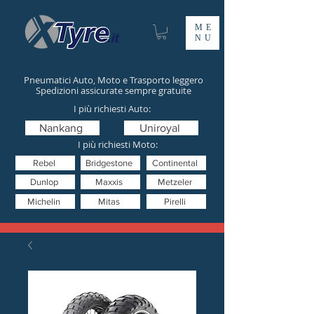
ME
NU
Pneumatici Auto, Moto e Trasporto leggero
Spedizioni assicurate sempre gratuite
I più richiesti Auto:
Nankang
Uniroyal
I più richiesti Moto:
Rebel
Bridgestone
Continental
Dunlop
Maxxis
Metzeler
Michelin
Mitas
Pirelli