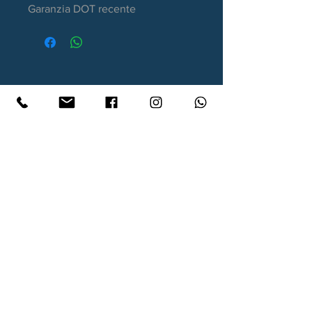
Garanzia DOT recente
Contatti
Xtyre.it
Assistenza telefonica ordini:
351 998 2949
WhatsApp:
351 998 2949
Lunedì - Giovedì: 10:00/12:30 - 16:00/17:00
Venerdì: 10:00/12:30