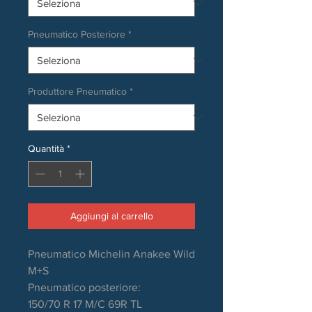
Pneumatico Posteriore
*
Produttore Pneumatico
*
Quantità
*
Aggiungi al carrello
Pneumatico Michelin Anakee Wild
M+S
Pneumatico posteriore:
150/70 R 17 M/C 69R TL