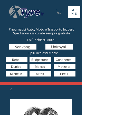
ME
NU
Pneumatici Auto, Moto e Trasporto leggero
Spedizioni assicurate sempre gratuite
I più richiesti Auto:
Nankang
Uniroyal
I più richiesti Moto:
Rebel
Bridgestone
Continental
Dunlop
Maxxis
Metzeler
Michelin
Mitas
Pirelli