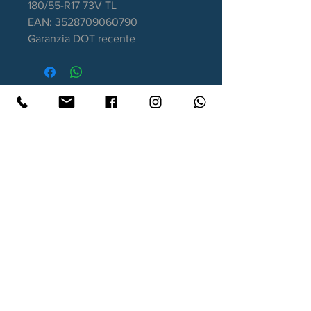
180/55-R17 73V TL
EAN: 3528709060790
Garanzia DOT recente
Contatti
Xtyre.it
Assistenza telefonica ordini:
351 998 2949
WhatsApp:
351 998 2949
Lunedì - Giovedì: 10:00/12:30 - 16:00/17:00
Venerdì: 10:00/12:30