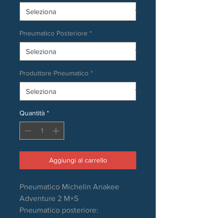
Pneumatico Posteriore
*
Produttore Pneumatico
*
Quantità
*
Aggiungi al carrello
Pneumatico Michelin Anakee
Adventure 2 M+S
Pneumatico posteriore: