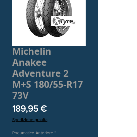
Michelin
Anakee
Adventure 2
M+S 180/55-R17
73V
Prezzo
189,95 €
Spedizione grauita
Pneumatico Anteriore
*