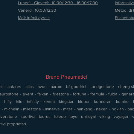
Lunedì - Giovedì: 10:00/12:30 - 16:00/17:00
Informati
Venerdì: 10:00/12:30
Metodi di
Mail: info@xtyre.it
Etichettat
Brand Pneumatici
s - antares - atlas - avon - barum - bf goodrich - bridgestone - cheng shin
urostone - event - falken - firestone - fortuna - formula - fulda - gener
 hifly - hilo - infinity - kenda - kingstar - kleber - kormoran - kumho - l
- michelin - milestone - minerva - mitas - nankang - nexen - nokian - pace 
silverstone - sportiva - taurus - toledo - toyo - uniroyal - viking - voyager
tivi proprietari.