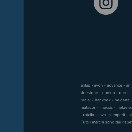
anlas - avon - advance - anla
deestone - dunlop - duro - e
radial - hankook - heidenau -
matador - maxxis - metzeler 
- rotalla - sava - semperit - 
Tutti i marchi sono dei rispet