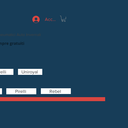
Accedi
eumatici Auto Invernali
mpre gratuiti
elli
Uniroyal
Rebel
Pirelli