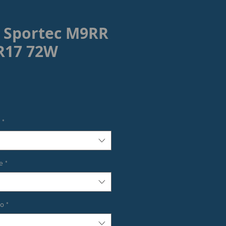
 Sportec M9RR
R17 72W
rezzo
*
e
*
co
*