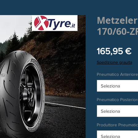
Metzeler
170/60-Z
P
165,95 €
Spedizione grauita
Pneumatico Anteriore
Seleziona
Pneumatico Posterior
Seleziona
Produttore Pneumati
Seleziona