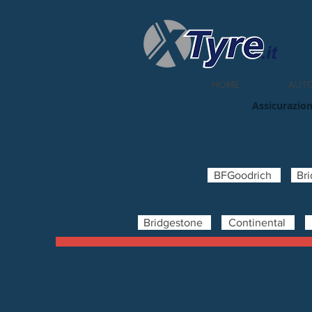
HOME
AUT
Assicurazion
BFGoodrich
Br
Bridgestone
Continental