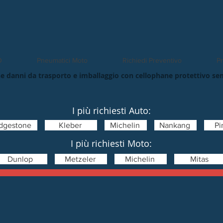
O
Pneumatici Moto
Richiedi Preventivo
Pn
e danni da trasporto e imballaggio con cellophane protettivo se
I più richiesti Auto:
idgestone
Kleber
Michelin
Nankang
Pir
I più richiesti Moto:
Dunlop
Metzeler
Michelin
Mitas