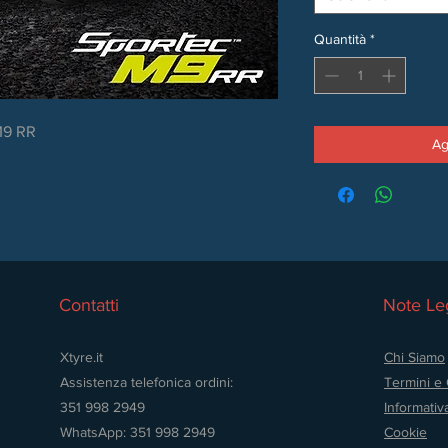
Quantità
*
M9 RR
Ag
Contatti
Note Leg
Xtyre.it
Chi Siamo
Assistenza telefonica ordini:
Termini e 
351 998 2949
Informativ
WhatsApp: 351 998 2949
Cookie