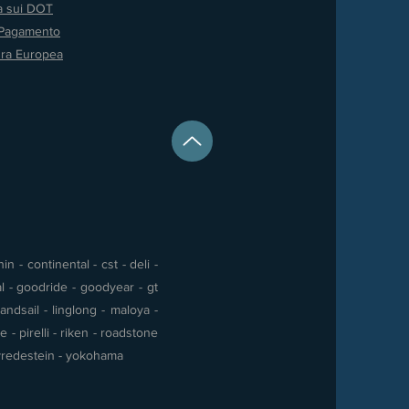
va sui DOT
 Pagamento
ura Europea
 - continental - cst - deli -
al - goodride - goodyear - gt
andsail - linglong - maloya -
- pirelli - riken - roadstone
 - vredestein - yokohama