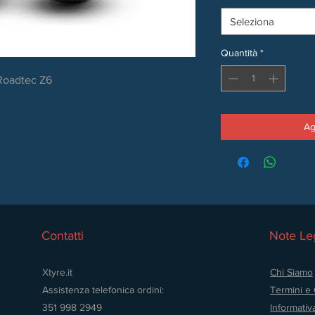
Seleziona
Quantità
*
Roadtec Z6
Ag
Contatti
Note Leg
Xtyre.it
Chi Siamo
Assistenza telefonica ordini:
Termini e 
351 998 2949
Informativ