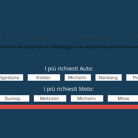
O
Pneumatici Moto
Richiedi Preventivo
Pn
e danni da trasporto e imballaggio con cellophane protettivo se
I più richiesti Auto:
idgestone
Kleber
Michelin
Nankang
Pir
I più richiesti Moto:
Dunlop
Metzeler
Michelin
Mitas