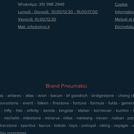
WhatsApp: 351 998 2949
Cookie
Lunedì - Giovedì: 10:00/12:30 - 16:00/17:00
Informati
Venerdì: 10:00/12:30
Metodi di
Mail: info@xtyre.it
Etichettat
Brand Pneumatici
s - antares - atlas - avon - barum - bf goodrich - bridgestone - cheng shin
urostone - event - falken - firestone - fortuna - formula - fulda - gener
 hifly - hilo - infinity - kenda - kingstar - kleber - kormoran - kumho - l
- michelin - milestone - minerva - mitas - nankang - nexen - nokian - pace 
silverstone - sportiva - taurus - toledo - toyo - uniroyal - viking - voyager
tivi proprietari.