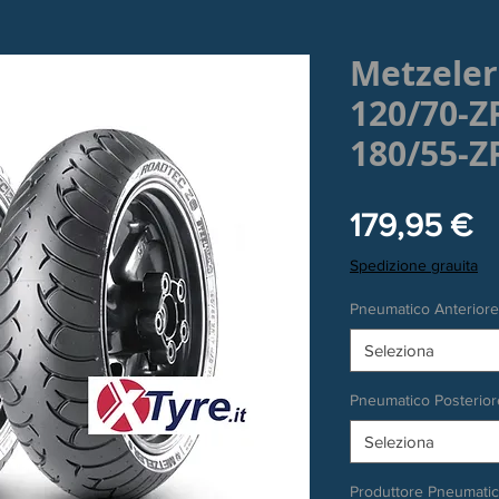
Metzeler
120/70-Z
180/55-Z
P
179,95 €
Spedizione grauita
Pneumatico Anteriore
Seleziona
Pneumatico Posterior
Seleziona
Produttore Pneumati