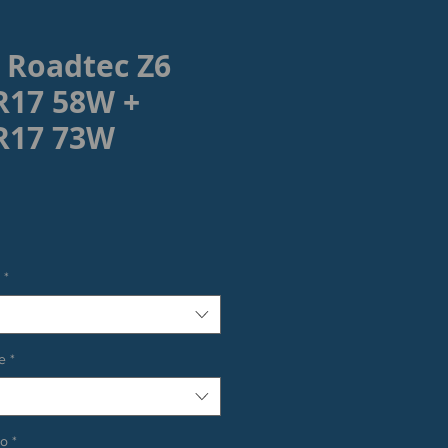
 Roadtec Z6
R17 58W +
R17 73W
rezzo
*
e
*
co
*