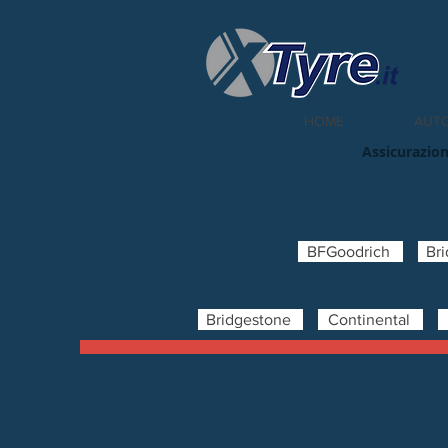
HOME
AUT
Assicurazion
BFGoodrich
Br
Bridgestone
Continental