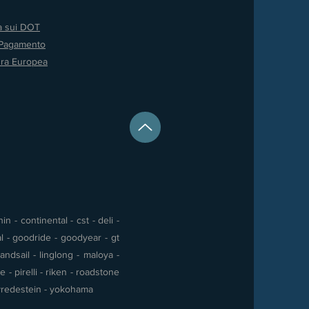
va sui DOT
 Pagamento
ura Europea
 - continental - cst - deli -
al - goodride - goodyear - gt
andsail - linglong - maloya -
- pirelli - riken - roadstone
 - vredestein - yokohama