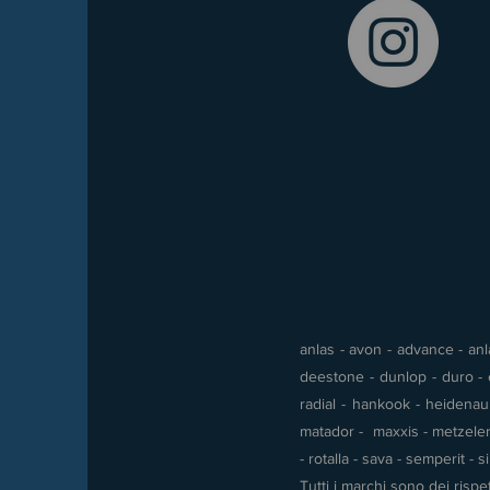
anlas - avon - advance - anla
deestone - dunlop - duro - e
radial - hankook - heidenau -
matador - maxxis - metzeler 
- rotalla - sava - semperit - 
Tutti i marchi sono dei rispet