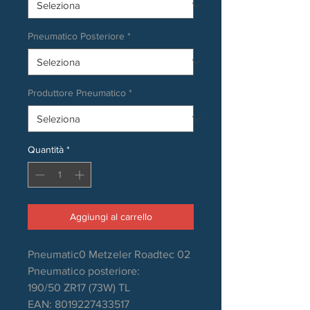
Pneumatico Posteriore
*
Produttore Pneumatico
*
Quantità
*
Aggiungi al carrello
Pneumatic0 Metzeler Roadtec 02
Pneumatico posteriore:
190/50 ZR17 (73W) TL
EAN: 8019227433517