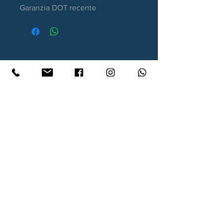
Garanzia DOT recente
Contatti
Xtyre.it
Assistenza telefonica ordini:
351 998 2949
WhatsApp:
351 998 2949
Lunedì - Giovedì: 10:00/12:30 - 16:00/17:00
Venerdì: 10:00/12:30