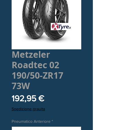
Metzeler
Roadtec 02
190/50-ZR17
73W
Prezzo
192,95 €
Spedizione grauita
Pneumatico Anteriore
*