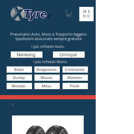
ME
NU
Pneumatici Auto, Moto e Trasporto leggero
Spedizioni assicurate sempre gratuite
I più richiesti Auto:
Nankang
Uniroyal
I più richiesti Moto:
Rebel
Bridgestone
Continental
Dunlop
Maxxis
Metzeler
Michelin
Mitas
Pirelli