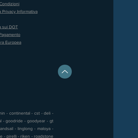
Condizioni
a Privacy
Informativa
va sui DOT
 Pagamento
ura Europea
 - continental - cst - deli -
al - goodride - goodyear - gt
andsail - linglong - maloya -
- pirelli - riken - roadstone