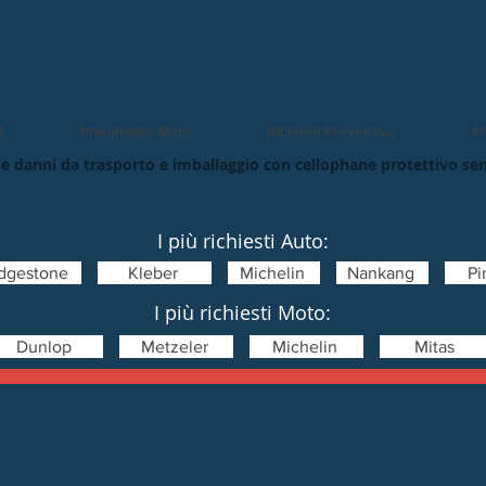
O
Pneumatici Moto
Richiedi Preventivo
Pn
e danni da trasporto e imballaggio con cellophane protettivo se
I più richiesti Auto:
idgestone
Kleber
Michelin
Nankang
Pir
I più richiesti Moto:
Dunlop
Metzeler
Michelin
Mitas