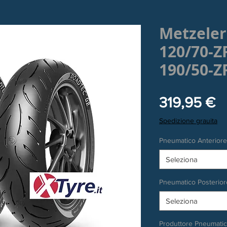
Metzeler
120/70-Z
190/50-Z
P
319,95 €
Spedizione grauita
Pneumatico Anteriore
Seleziona
Pneumatico Posterior
Seleziona
Produttore Pneumati