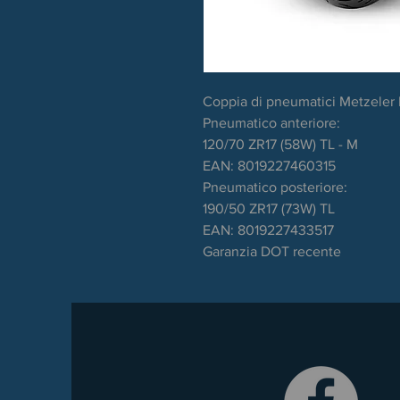
Coppia di pneumatici Metzeler
Pneumatico anteriore:
120/70 ZR17 (58W) TL - M
EAN: 8019227460315
Pneumatico posteriore:
190/50 ZR17 (73W) TL
EAN: 8019227433517
Garanzia DOT recente