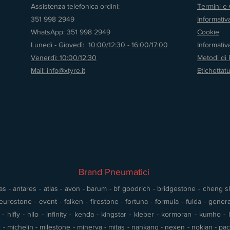
Assistenza telefonica ordini:
Termini e 
351 998 2949
Informativ
WhatsApp: 351 998 2949
Cookie
Lunedì - Giovedì: 10:00/12:30 - 16:00/17:00
Informati
Venerdì: 10:00/12:30
Metodi di
Mail: info@xtyre.it
Etichettat
Brand Pneumatici
s - antares - atlas - avon - barum - bf goodrich - bridgestone - cheng shin
urostone - event - falken - firestone - fortuna - formula - fulda - gener
 hifly - hilo - infinity - kenda - kingstar - kleber - kormoran - kumho - l
- michelin - milestone - minerva - mitas - nankang - nexen - nokian - pace 