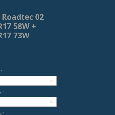
 Roadtec 02
R17 58W +
R17 73W
rezzo
*
e
*
co
*