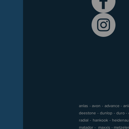
anlas - avon - advance - anla
deestone - dunlop - duro - e
radial - hankook - heidenau -
matador - maxxis - metzeler 