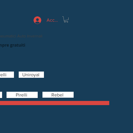
Accedi
eumatici Auto Invernali
mpre gratuiti
elli
Uniroyal
Rebel
Pirelli