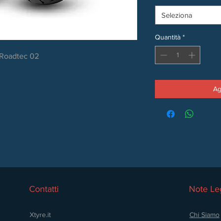
Seleziona
Quantità
*
 Roadtec 02
Ag
Contatti
Note Leg
Xtyre.it
Chi Siamo