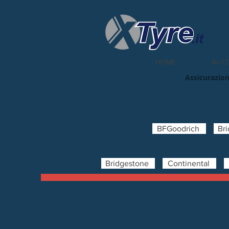
HOME
AUT
Assicurazion
BFGoodrich
Br
Bridgestone
Continental